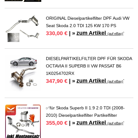
ORIGINAL Dieselpartikelfilter DPF Audi VW
Seat Skoda 2.0 TDI 125 KW 170 PS
zum Artikel
330,00 €
| »
*
(auf eBay)
DIESELPARTIKELFILTER DPF FÜR SKODA
OCTAVIA II SUPERB II VW PASSAT B6
1K0254702RX
zum Artikel
347,90 €
| »
*
(auf eBay)
✅für Skoda Superb II 1.9 2.0 TDI (2008-
2010) Dieselpartikelfilter Partikelfilter
zum Artikel
355,00 €
| »
*
(auf eBay)