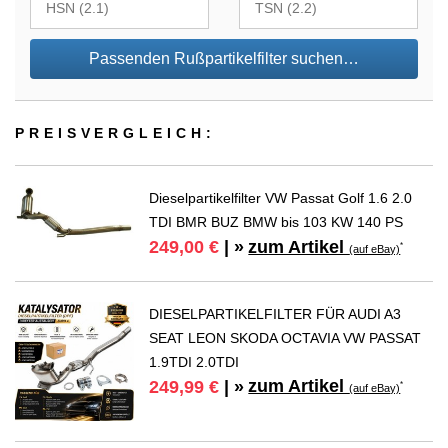
Passenden Rußpartikelfilter suchen…
PREIS­VER­GLEICH:
Dieselpartikelfilter VW Passat Golf 1.6 2.0
TDI BMR BUZ BMW bis 103 KW 140 PS
zum Artikel
249,00 €
| »
*
(auf eBay)
DIESELPARTIKELFILTER FÜR AUDI A3
SEAT LEON SKODA OCTAVIA VW PASSAT
1.9TDI 2.0TDI
zum Artikel
249,99 €
| »
*
(auf eBay)