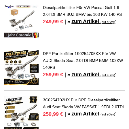
Dieselpartikelfilter Für VW Passat Golf 1.6
2.0TDI BMR BUZ BMW bis 103 KW 140 PS
zum Artikel
249,99 €
| »
*
(auf eBay)
DPF Partikelfilter 1K0254705KX Für VW
AUDI Skoda Seat 2.0TDI BMP BMM 103KW
140PS
zum Artikel
259,99 €
| »
*
(auf eBay)
3C0254702HX Für DPF Dieselpartikelfilter
Audi Seat Skoda VW PASSAT 1.9TDI 2.0TDI
zum Artikel
259,99 €
| »
*
(auf eBay)