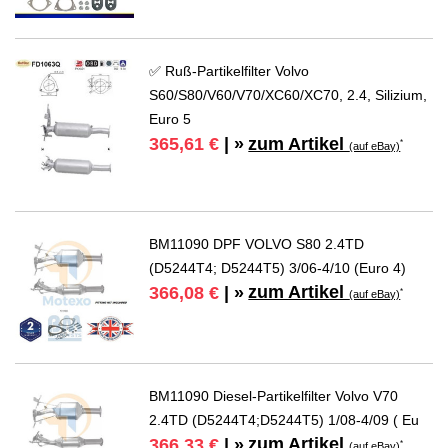
✅ Ruß-Partikelfilter Volvo
S60/S80/V60/V70/XC60/XC70, 2.4, Silizium,
Euro 5
zum Artikel
365,61 €
| »
*
(auf eBay)
BM11090 DPF VOLVO S80 2.4TD
(D5244T4; D5244T5) 3/06-4/10 (Euro 4)
zum Artikel
366,08 €
| »
*
(auf eBay)
BM11090 Diesel-Partikelfilter Volvo V70
2.4TD (D5244T4;D5244T5) 1/08-4/09 ( Eu
zum Artikel
366,33 €
| »
*
(auf eBay)