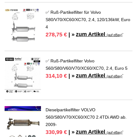
✅ Ruß-Partikelfilter für Volvo
S80/V70/XC60/XC70, 2.4, 120/136kW, Euro
4
zum Artikel
278,75 €
| »
*
(auf eBay)
✅ Ruß-Partikelfilter Volvo
S60/S80/V60/V70/XC60/XC70, 2.4, Euro 5
zum Artikel
314,10 €
| »
*
(auf eBay)
Dieselpartikelfilter VOLVO
S60/S80/V70/XC60/XC70 2.4TDi AWD ab.
2009-
zum Artikel
330,99 €
| »
*
(auf eBay)