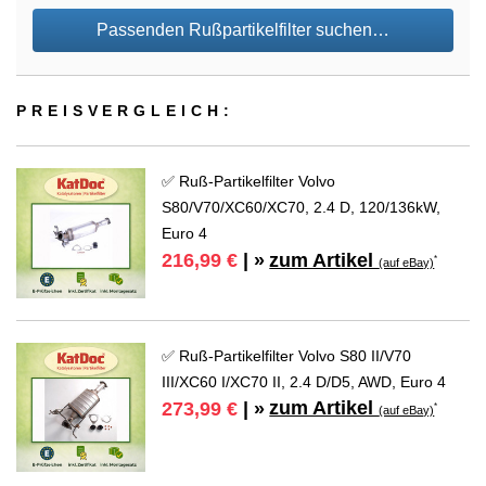
Passenden Rußpartikelfilter suchen…
PREIS­VER­GLEICH:
✅ Ruß-Partikelfilter Volvo
S80/V70/XC60/XC70, 2.4 D, 120/136kW,
Euro 4
zum Artikel
216,99 €
| »
*
(auf eBay)
✅ Ruß-Partikelfilter Volvo S80 II/V70
III/XC60 I/XC70 II, 2.4 D/D5, AWD, Euro 4
zum Artikel
273,99 €
| »
*
(auf eBay)