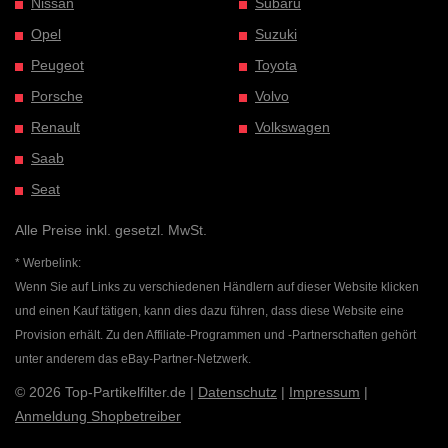
Nissan
Subaru
Opel
Suzuki
Peugeot
Toyota
Porsche
Volvo
Renault
Volkswagen
Saab
Seat
Alle Preise inkl. gesetzl. MwSt.
* Werbelink:
Wenn Sie auf Links zu verschiedenen Händlern auf dieser Website klicken
und einen Kauf tätigen, kann dies dazu führen, dass diese Website eine
Provision erhält. Zu den Affiliate-Programmen und -Partnerschaften gehört
unter anderem das eBay-Partner-Netzwerk.
© 2026 Top-Partikelfilter.de |
Datenschutz
|
Impressum
|
Anmeldung Shopbetreiber