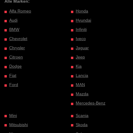
Alle Marken:
Alfa Romeo
Honda
Audi
Hyundai
BMW
Infiniti
Chevrolet
Iveco
Chrysler
Jaguar
Citroen
Jeep
Dodge
Kia
Fiat
Lancia
Ford
MAN
Mazda
Mercedes-Benz
Mini
Scania
Mitsubishi
Skoda