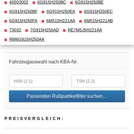
40503002
6G915H250BC
6G915H250BE
6G915H250BF
6G915H250EA
6G915H250EC
6G915H250FA
6M515H221AA
6M515H221AB
73032
7G915H250AD
RE7M5J5H221AA
RM6G915H250AA
Fahrzeugauswahl nach KBA-Nr.
Passenden Rußpartikelfilter suchen…
PREIS­VER­GLEICH: