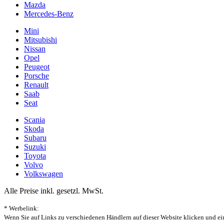
Mazda
Mercedes-Benz
Mini
Mitsubishi
Nissan
Opel
Peugeot
Porsche
Renault
Saab
Seat
Scania
Skoda
Subaru
Suzuki
Toyota
Volvo
Volkswagen
Alle Preise inkl. gesetzl. MwSt.
* Werbelink:
Wenn Sie auf Links zu verschiedenen Händlern auf dieser Website klicken und ein