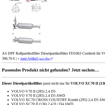
AS DPF Rußpartikelfilter Dieselpartikelfilter FD1063 Cordierit fü
396,76 €
| »
zum Artikel
*
(auf eBay)
Passendes Produkt nicht gefunden? Jetzt suchen…
Dieser Dieselpartikelfilter
passt nicht nur für
VOLVO XC70 II (136
VOLVO V70 II (285) 2.4 D5
VOLVO V70 II (285) 2.4 D5 AWD
VOLVO XC70 CROSS COUNTRY Kombi (295) 2.4 D5 A
VOLVO XC70 II (136) 2.4 D / D4 AWD