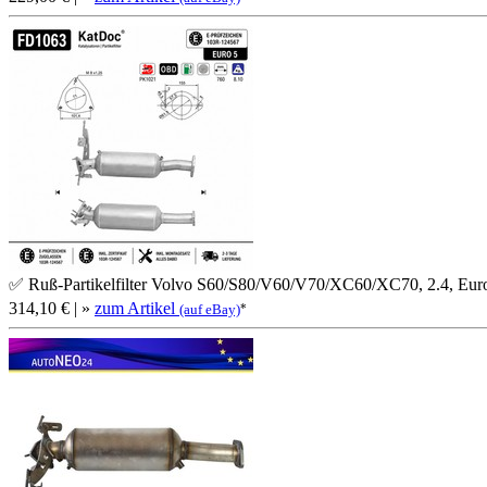
✅ Ruß-Partikelfilter Volvo S60/S80/V60/V70/XC60/XC70, 2.4, Eur
314,10 €
| »
zum Artikel
*
(auf eBay)