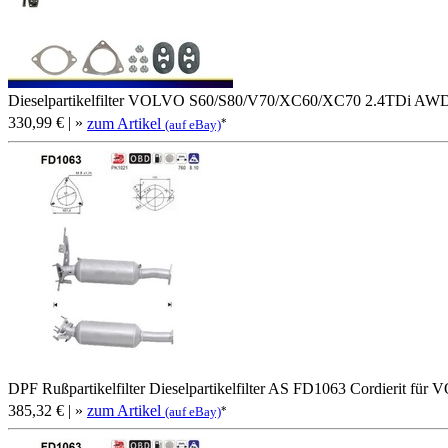
Dieselpartikelfilter VOLVO S60/S80/V70/XC60/XC70 2.4TDi AWD
330,99 €
| »
zum Artikel
*
(auf eBay)
DPF Rußpartikelfilter Dieselpartikelfilter AS FD1063 Cordierit fü
385,32 €
| »
zum Artikel
*
(auf eBay)