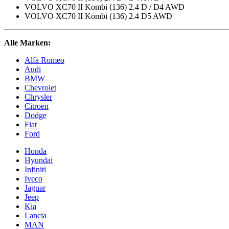
VOLVO XC70 II Kombi (136) 2.4 D / D4 AWD
VOLVO XC70 II Kombi (136) 2.4 D5 AWD
Alle Marken:
Alfa Romeo
Audi
BMW
Chevrolet
Chrysler
Citroen
Dodge
Fiat
Ford
Honda
Hyundai
Infiniti
Iveco
Jaguar
Jeep
Kia
Lancia
MAN