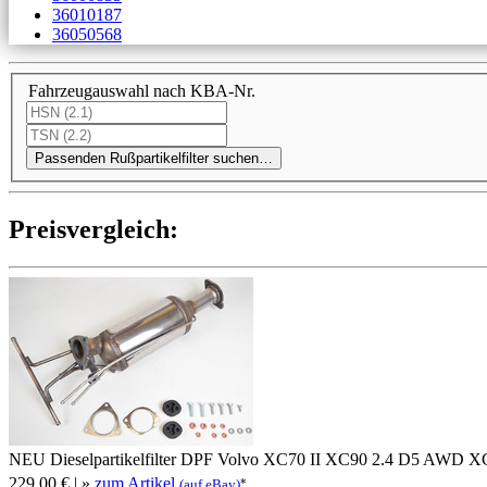
36010187
36050568
Fahrzeugauswahl nach KBA-Nr.
Passenden Rußpartikelfilter suchen…
Preis­ver­gleich:
NEU Dieselpartikelfilter DPF Volvo XC70 II XC90 2.4 D5 AWD X
229,00 €
| »
zum Artikel
*
(auf eBay)