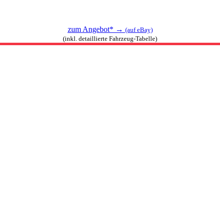
zum Angebot* →
(auf eBay)
(inkl. detaillierte Fahrzeug-Tabelle)