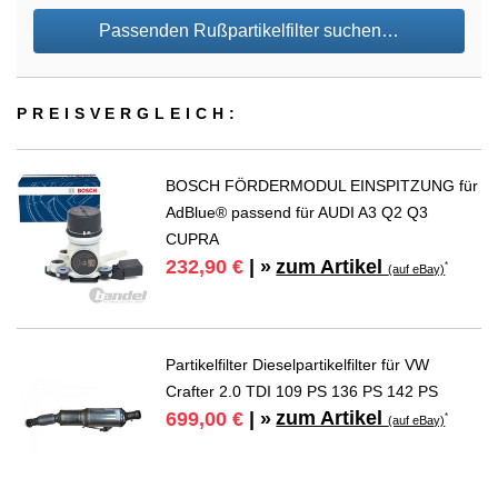
Passenden Rußpartikelfilter suchen…
PREIS­VER­GLEICH:
BOSCH FÖRDERMODUL EINSPITZUNG für
AdBlue® passend für AUDI A3 Q2 Q3
CUPRA
zum Artikel
232,90 €
| »
*
(auf eBay)
Partikelfilter Dieselpartikelfilter für VW
Crafter 2.0 TDI 109 PS 136 PS 142 PS
zum Artikel
699,00 €
| »
*
(auf eBay)