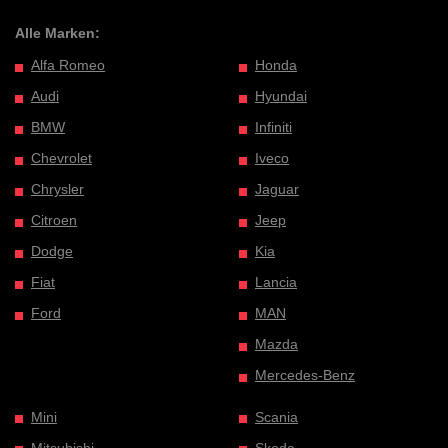
Alle Marken:
Alfa Romeo
Honda
Audi
Hyundai
BMW
Infiniti
Chevrolet
Iveco
Chrysler
Jaguar
Citroen
Jeep
Dodge
Kia
Fiat
Lancia
Ford
MAN
Mazda
Mercedes-Benz
Mini
Scania
Mitsubishi
Skoda