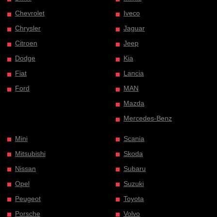
Chevrolet
Iveco
Chrysler
Jaguar
Citroen
Jeep
Dodge
Kia
Fiat
Lancia
Ford
MAN
Mazda
Mercedes-Benz
Mini
Scania
Mitsubishi
Skoda
Nissan
Subaru
Opel
Suzuki
Peugeot
Toyota
Porsche
Volvo