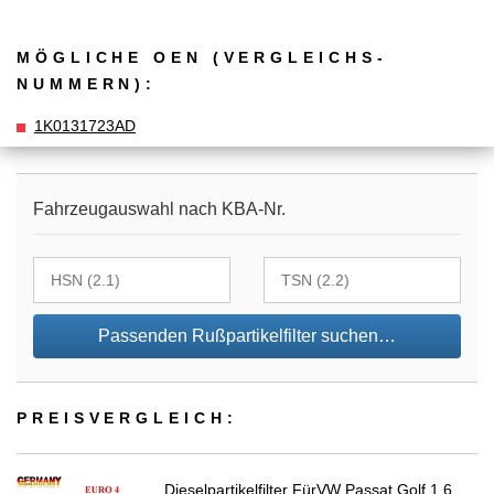
MÖGLICHE OEN (VERGLEICHS­
NUMMERN):
1K0131723AD
Fahrzeugauswahl nach KBA-Nr.
Passenden Rußpartikelfilter suchen…
PREIS­VER­GLEICH:
Dieselpartikelfilter FürVW Passat Golf 1.6