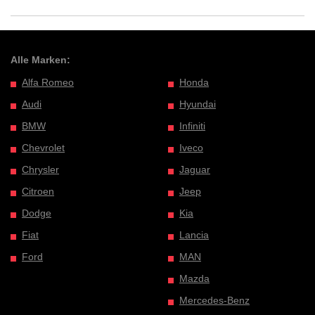
Alle Marken:
Alfa Romeo
Honda
Audi
Hyundai
BMW
Infiniti
Chevrolet
Iveco
Chrysler
Jaguar
Citroen
Jeep
Dodge
Kia
Fiat
Lancia
Ford
MAN
Mazda
Mercedes-Benz