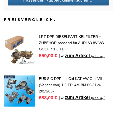
Passenden Rußpartikelfilter suchen…
PREIS­VER­GLEICH:
LRT DPF DIESELPARTIKELFILTER +
ZUBEHÖR passend für AUDI A3 8V VW
GOLF 7 1.6 TDI
zum Artikel
559,90 €
| »
*
(auf eBay)
EU5 SIC DPF mit Oxi KAT VW Golf VII
(Variant Van) 1.6 TDi 4M BM 66/81kw
2013/05-
zum Artikel
688,00 €
| »
*
(auf eBay)