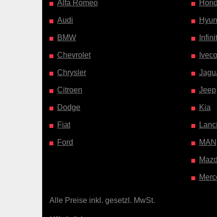
Alfa Romeo
Hon
Audi
Hyun
BMW
Infinit
Chevrolet
Ivec
Chrysler
Jagu
Citroen
Jeep
Dodge
Kia
Fiat
Lanc
Ford
MAN
Maz
Merc
Alle Preise inkl. gesetzl. MwSt.