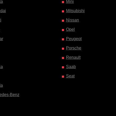
da
Mini
dai
Mitsubishi
i
Nissan
o
Opel
ar
Peugeot
Porsche
Renault
ia
Saab
Seat
da
edes-Benz