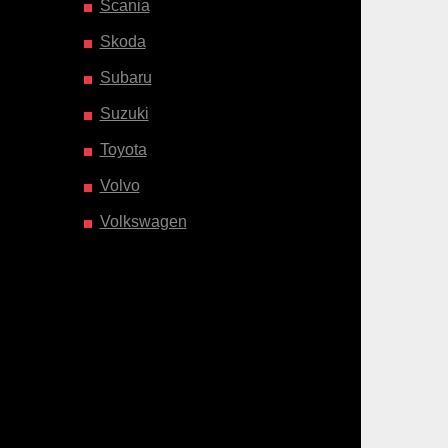
Scania
Skoda
Subaru
Suzuki
Toyota
Volvo
Volkswagen