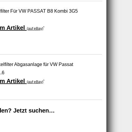
elfilter Für VW PASSAT B8 Kombi 3G5
m Artikel
*
(auf eBay)
lfilter Abgasanlage für VW Passat
1.6
m Artikel
*
(auf eBay)
den? Jetzt suchen…