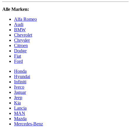
Alle Marken:
Alfa Romeo
Audi
BMW
Chevrolet
Chrysler
Citroen
Dodge
Fiat
Ford
Honda
Hyundai
Infiniti
Iveco
Jaguar
Jeep
Kia
Lancia
MAN
Mazda
Mercedes-Benz