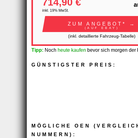
714,90 €
a
inkl. 19% MwSt.
ZUM ANGEBOT* →
(AUF EBAY)
(inkl. detaillierte Fahrzeug-Tabelle)
Tipp:
Noch
heute kaufen
bevor sich morgen der P
GÜNSTIGSTER PREIS:
MÖGLICHE OEN (VERGLEIC
NUMMERN):