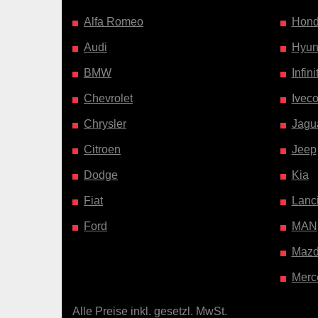
Alfa Romeo
Hon
Audi
Hyun
BMW
Infinit
Chevrolet
Ivec
Chrysler
Jagu
Citroen
Jeep
Dodge
Kia
Fiat
Lanc
Ford
MAN
Maz
Merc
Alle Preise inkl. gesetzl. MwSt.