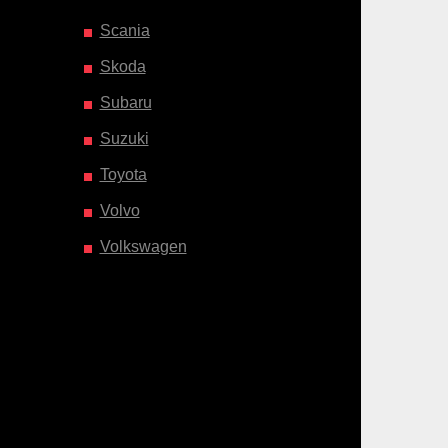
Scania
Skoda
Subaru
Suzuki
Toyota
Volvo
Volkswagen