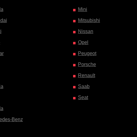
da
Mini
dai
Mitsubishi
i
Nissan
o
Opel
ar
Peugeot
Porsche
Renault
ia
Saab
Seat
da
edes-Benz