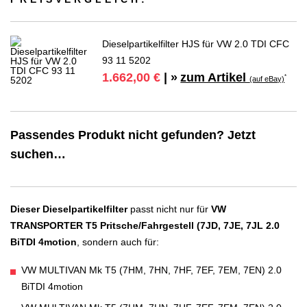
Dieselpartikelfilter HJS für VW 2.0 TDI CFC
93 11 5202
zum Artikel
1.662,00 €
| »
*
(auf eBay)
Passendes Produkt nicht gefunden? Jetzt
suchen…
Dieser Dieselpartikelfilter
passt nicht nur für
VW
TRANSPORTER T5 Pritsche/Fahrgestell (7JD, 7JE, 7JL 2.0
BiTDI 4motion
, sondern auch für:
VW MULTIVAN Mk T5 (7HM, 7HN, 7HF, 7EF, 7EM, 7EN) 2.0
BiTDI 4motion