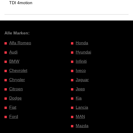
TDI 4motion
Alle Marken:
Alfa Romeo
Honda
Audi
Hyundai
BMW
Infiniti
Chevrolet
Iveco
Chrysler
Jaguar
Citroen
Jeep
Dodge
Kia
Fiat
Lancia
Ford
MAN
Mazda