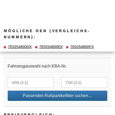
MÖGLICHE OEN (VERGLEICHS­
NUMMERN):
7E0254800DX
7E0254800EX
7E0254800FX
Fahrzeugauswahl nach KBA-Nr.
Passenden Rußpartikelfilter suchen…
PREIS­VER­GLEICH: