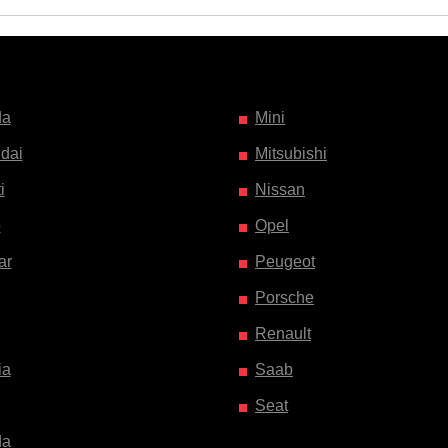
da
Mini
dai
Mitsubishi
i
Nissan
o
Opel
ar
Peugeot
Porsche
Renault
ia
Saab
Seat
da