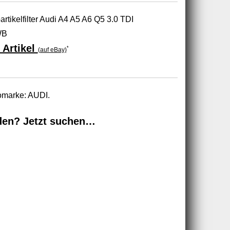
rtikelfilter Audi A4 A5 A6 Q5 3.0 TDI
WB
 Artikel
*
(auf eBay)
tomarke: AUDI.
den? Jetzt suchen…