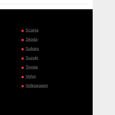
Scania
Skoda
Subaru
Suzuki
Toyota
Volvo
Volkswagen