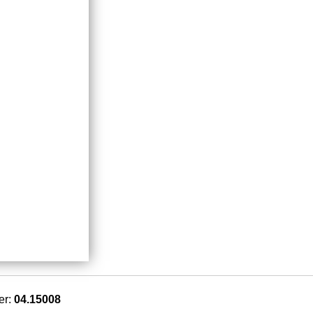
er:
04.15008