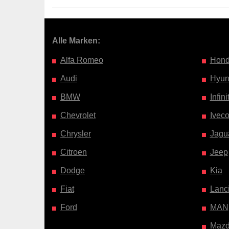
Alle Marken:
Alfa Romeo
Hon
Audi
Hyun
BMW
Infinit
Chevrolet
Ivec
Chrysler
Jagu
Citroen
Jeep
Dodge
Kia
Fiat
Lanc
Ford
MAN
Maz