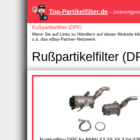
Top-Partikelfilter.de
– zeitwertger
Rußpartikelfilter (DPF)
Wenn Sie auf Links zu Händlern auf dieser Website kli
u.a. das eBay-Partner-Netzwerk.
Rußpartikelfilter (
Partikelfilter DPF für BMW X3 X5 X6 3.0d 32