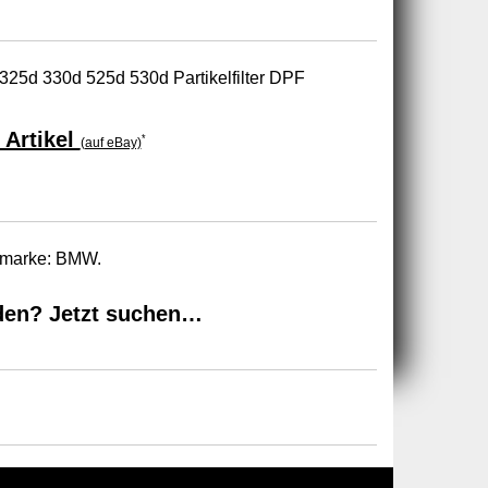
25d 330d 525d 530d Partikelfilter DPF
 Artikel
*
(auf eBay)
tomarke: BMW.
den? Jetzt suchen…