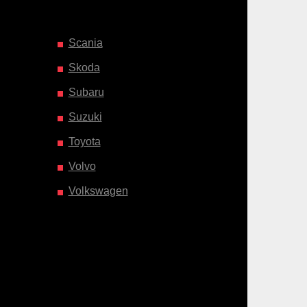
Scania
Skoda
Subaru
Suzuki
Toyota
Volvo
Volkswagen