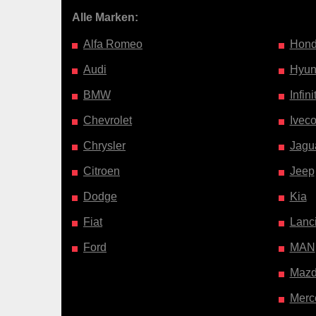
Alle Marken:
Alfa Romeo
Hon
Audi
Hyun
BMW
Infinit
Chevrolet
Ivec
Chrysler
Jagu
Citroen
Jeep
Dodge
Kia
Fiat
Lanc
Ford
MAN
Maz
Merc