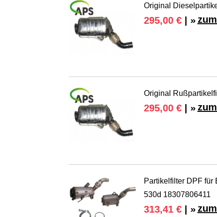
Original Dieselpartik
zum
295,00 €
| »
Original Rußpartikelf
zum
295,00 €
| »
Partikelfilter DPF f
530d 18307806411
zum
313,41 €
| »