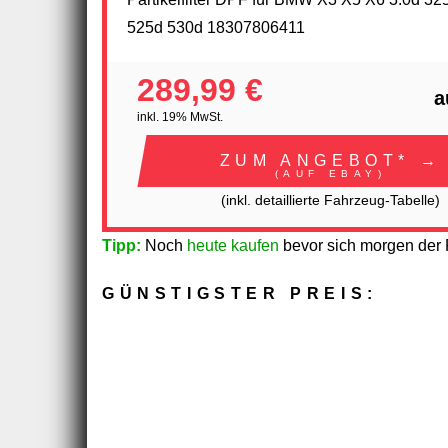
525d 530d 18307806411
289,99 €
a
inkl. 19% MwSt.
ZUM ANGEBOT* →
(AUF EBAY)
(inkl. detaillierte Fahrzeug-Tabelle)
Tipp:
Noch
heute kaufen
bevor sich morgen der P
GÜNSTIGSTER PREIS: