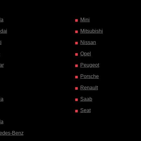
da
Mini
dai
Mitsubishi
i
Nissan
o
Opel
ar
Peugeot
Porsche
Renault
ia
Saab
Seat
da
edes-Benz