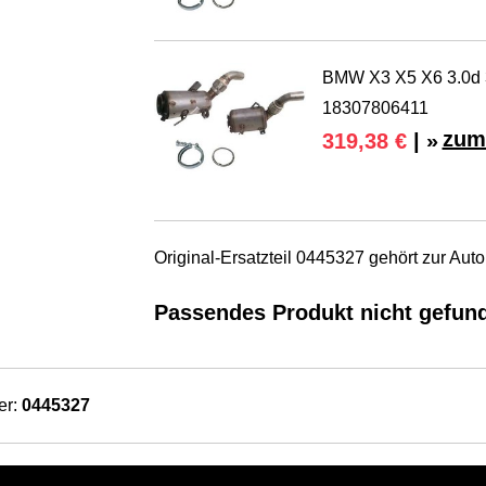
BMW X3 X5 X6 3.0d 3
18307806411
zum
319,38 €
| »
Original-Ersatzteil 0445327 gehört zur Au
Passendes Produkt nicht gefun
er:
0445327