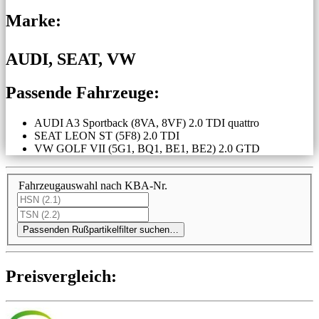
Marke:
AUDI, SEAT, VW
Passende Fahrzeuge:
AUDI A3 Sportback (8VA, 8VF) 2.0 TDI quattro
SEAT LEON ST (5F8) 2.0 TDI
VW GOLF VII (5G1, BQ1, BE1, BE2) 2.0 GTD
Fahrzeugauswahl nach KBA-Nr.
Passenden Rußpartikelfilter suchen…
Preis­ver­gleich: