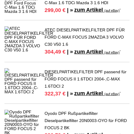
C-Max 1.6 TDCi Mazda 3 1.6 HDI
zum Artikel
299,00 €
| »
*
(auf eBay)
ATEC DIESELPARTIKELFILTER DPF FÜR
FORD C-MAX FOCUS 2MAZDA 3 VOLVO
C30 V50 1.6
zum Artikel
304,49 €
| »
*
(auf eBay)
DIESELPARTIKELFILTER DPF passend für
FORD FOCUS II 1.6TDCI 2004-,C-MAX
1.6TDCI 2
zum Artikel
322,37 €
| »
*
(auf eBay)
Oyodo DPF Rußpartikelfilter
Dieselpartikelfilter 20N0003-OYO für FORD
FOCUS 2 BK