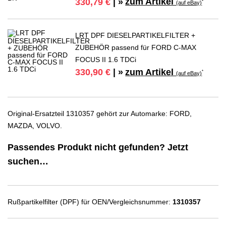
zum Artikel
330,79 €
| »
*
(auf eBay)
LRT DPF DIESELPARTIKELFILTER +
ZUBEHÖR passend für FORD C-MAX
FOCUS II 1.6 TDCi
zum Artikel
330,90 €
| »
*
(auf eBay)
Original-Ersatzteil 1310357 gehört zur Automarke: FORD,
MAZDA, VOLVO.
Passendes Produkt nicht gefunden? Jetzt
suchen…
Rußpartikelfilter (DPF) für OEN/Vergleichsnummer:
1310357