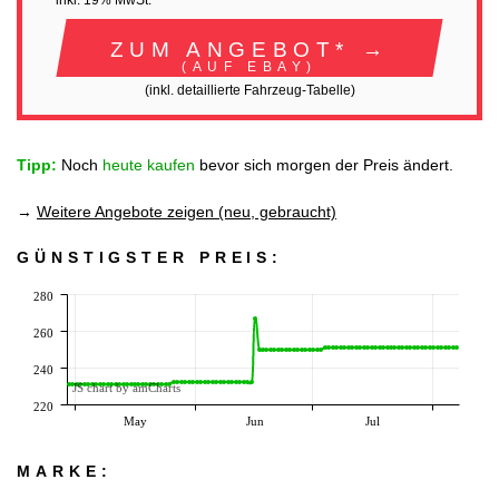
inkl. 19% MwSt.
ZUM ANGEBOT* →
(AUF EBAY)
(inkl. detaillierte Fahrzeug-Tabelle)
Tipp:
Noch
heute kaufen
bevor sich morgen der Preis ändert.
→
Weitere Angebote zeigen (neu, gebraucht)
GÜNSTIGSTER PREIS:
280
260
240
JS chart by amCharts
220
May
Jun
Jul
MARKE: