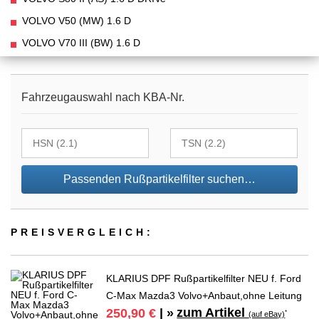
VOLVO V50 (MW) 1.6 D
VOLVO V70 III (BW) 1.6 D
Fahrzeugauswahl nach KBA-Nr.
Passenden Rußpartikelfilter suchen…
PREIS­VER­GLEICH:
KLARIUS DPF Rußpartikelfilter NEU f. Ford
C-Max Mazda3 Volvo+Anbaut,ohne Leitung
zum Artikel
250,90 €
| »
*
(auf eBay)