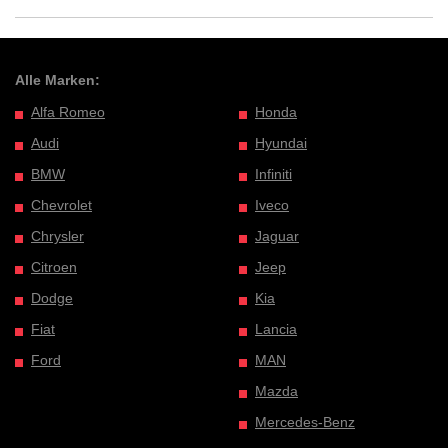
Alle Marken:
Alfa Romeo
Honda
Audi
Hyundai
BMW
Infiniti
Chevrolet
Iveco
Chrysler
Jaguar
Citroen
Jeep
Dodge
Kia
Fiat
Lancia
Ford
MAN
Mazda
Mercedes-Benz