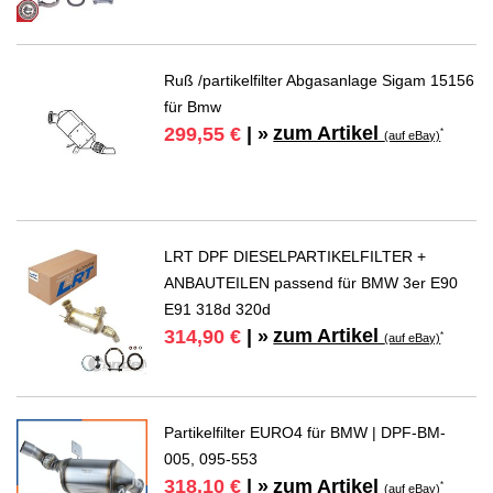
Ruß /partikelfilter Abgasanlage Sigam 15156
für Bmw
zum Artikel
299,55 €
| »
*
(auf eBay)
LRT DPF DIESELPARTIKELFILTER +
ANBAUTEILEN passend für BMW 3er E90
E91 318d 320d
zum Artikel
314,90 €
| »
*
(auf eBay)
Partikelfilter EURO4 für BMW | DPF-BM-
005, 095-553
zum Artikel
318,10 €
| »
*
(auf eBay)