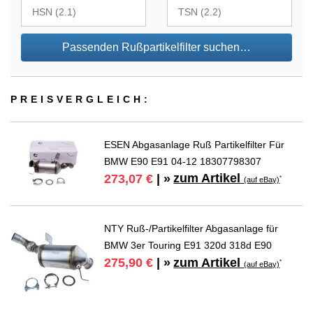
Passenden Rußpartikelfilter suchen…
PREIS­VER­GLEICH:
ESEN Abgasanlage Ruß Partikelfilter Für
BMW E90 E91 04-12 18307798307
zum Artikel
273,07 €
| »
*
(auf eBay)
NTY Ruß-/Partikelfilter Abgasanlage für
BMW 3er Touring E91 320d 318d E90
zum Artikel
275,90 €
| »
*
(auf eBay)