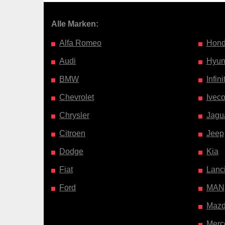
Alle Marken:
Alfa Romeo
Hon
Audi
Hyun
BMW
Infinit
Chevrolet
Ivec
Chrysler
Jagu
Citroen
Jeep
Dodge
Kia
Fiat
Lanc
Ford
MAN
Maz
Merc