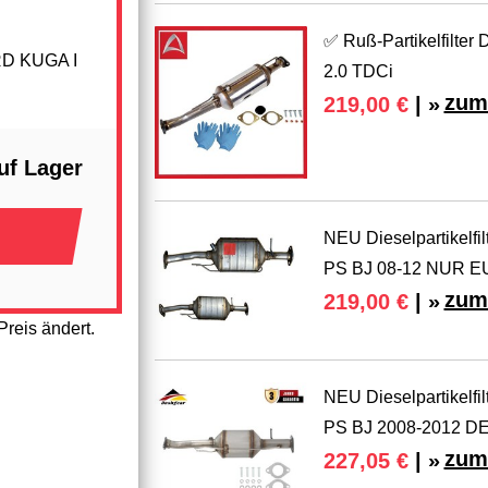
✅ Ruß-Partikelfilter 
RD KUGA I
2.0 TDCi
zum
219,00 €
| »
uf Lager
NEU Dieselpartikelfi
PS BJ 08-12 NUR E
zum
219,00 €
| »
reis ändert.
NEU Dieselpartikelfi
PS BJ 2008-2012 D
zum
227,05 €
| »