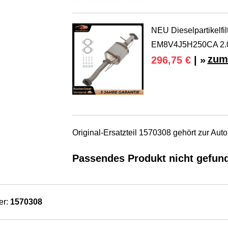
NEU Dieselpartikelf
EM8V4J5H250CA 2.
zum
296,75 €
| »
Original-Ersatzteil 1570308 gehört zur Au
Passendes Produkt nicht gefun
er:
1570308