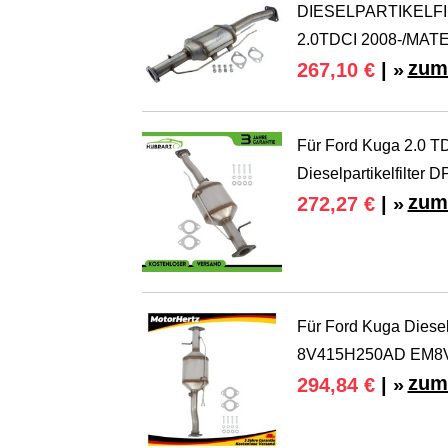
DIESELPARTIKELFI
2.0TDCI 2008-/MAT
zum
267,10 €
| »
Für Ford Kuga 2.0 
Dieselpartikelfilter D
zum
272,27 €
| »
Für Ford Kuga Diese
8V415H250AD EM8
zum
294,84 €
| »