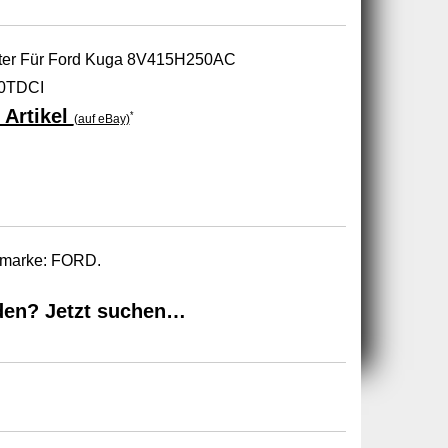
ilter Für Ford Kuga 8V415H250AC
0TDCI
 Artikel
*
(auf eBay)
tomarke: FORD.
den? Jetzt suchen…