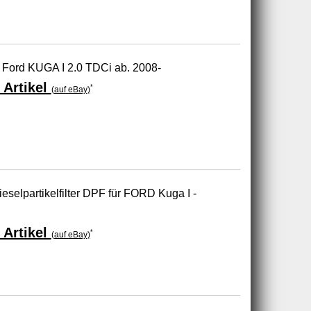
für Ford KUGA I 2.0 TDCi ab. 2008-
 Artikel
*
(auf eBay)
ieselpartikelfilter DPF für FORD Kuga I -
 Artikel
*
(auf eBay)