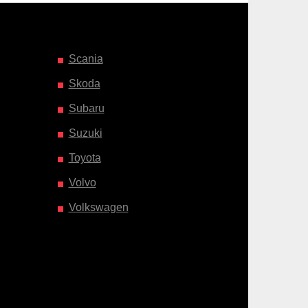
Scania
Skoda
Subaru
Suzuki
Toyota
Volvo
Volkswagen