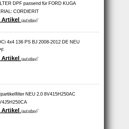
LTER DPF passend für FORD KUGA
ERIAL: CORDIERIT
 Artikel
*
(auf eBay)
TDCi 4x4 136 PS BJ 2008-2012 DE NEU
PF
 Artikel
*
(auf eBay)
lpartikelfilter NEU 2.0 8V415H250AC
V4J5H250CA
 Artikel
*
(auf eBay)