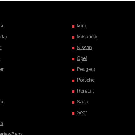
da
Mini
dai
Mitsubishi
i
Nissan
o
Opel
ar
Peugeot
Porsche
Renault
ia
Saab
Seat
da
edes-Benz