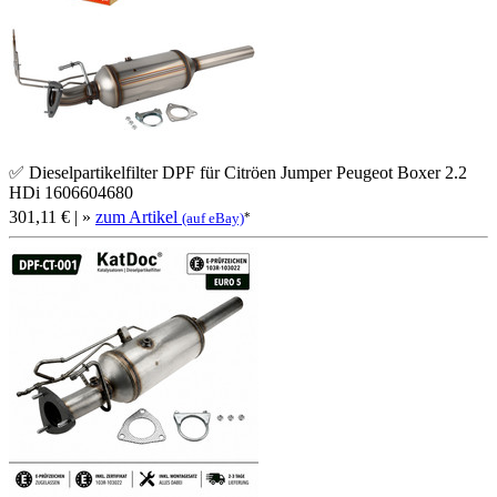
✅ Dieselpartikelfilter DPF für Citröen Jumper Peugeot Boxer 2.2
HDi 1606604680
301,11 €
| »
zum Artikel
*
(auf eBay)