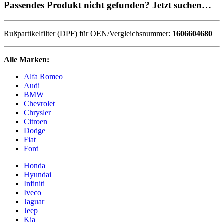
Passendes Produkt nicht gefunden? Jetzt suchen…
Rußpartikelfilter (DPF) für OEN/Vergleichsnummer:
1606604680
Alle Marken:
Alfa Romeo
Audi
BMW
Chevrolet
Chrysler
Citroen
Dodge
Fiat
Ford
Honda
Hyundai
Infiniti
Iveco
Jaguar
Jeep
Kia