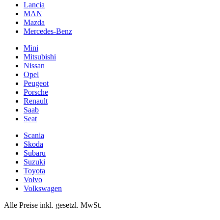
Lancia
MAN
Mazda
Mercedes-Benz
Mini
Mitsubishi
Nissan
Opel
Peugeot
Porsche
Renault
Saab
Seat
Scania
Skoda
Subaru
Suzuki
Toyota
Volvo
Volkswagen
Alle Preise inkl. gesetzl. MwSt.