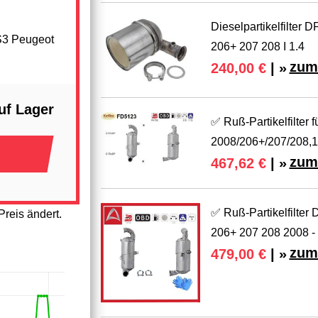
Dieselpartikelfilter 
DS3 Peugeot
206+ 207 208 I 1.4
zum
240,00 €
| »
uf Lager
✅ Ruß-Partikelfilter
2008/206+/207/208,1
zum
467,62 €
| »
✅ Ruß-Partikelfil
reis ändert.
206+ 207 208 2008 -
zum
479,00 €
| »