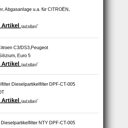
ter, Abgasanlage u.a. für CITROËN,
 Artikel
*
(auf eBay)
 Citroen C3/DS3,Peugeot
ilizium, Euro 5
 Artikel
*
(auf eBay)
ilter Dieselpartikelfilter DPF-CT-005
OT
 Artikel
*
(auf eBay)
r Dieselpartikelfilter NTY DPF-CT-005