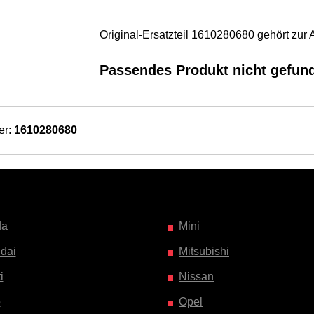
Original-Ersatzteil 1610280680 gehört z
Passendes Produkt nicht gefun
er:
1610280680
da
Mini
dai
Mitsubishi
i
Nissan
o
Opel