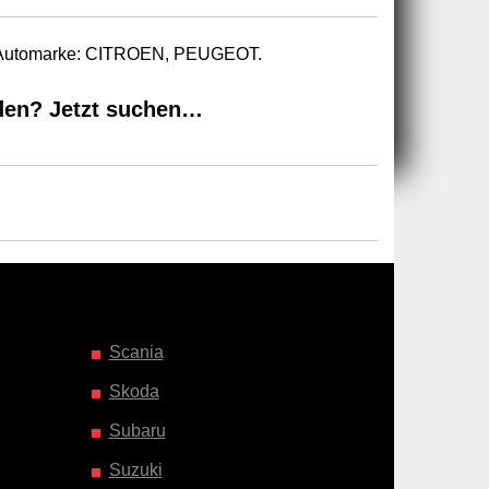
ur Automarke: CITROEN, PEUGEOT.
den? Jetzt suchen…
Scania
Skoda
Subaru
Suzuki