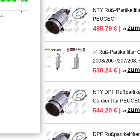
NTY Ruß-/Partikelfil
Jul
PEUGEOT
zum
485,79 €
| »
✅ Ruß-Partikelfilter
2008/206+/207/208, S
zum
530,24 €
| »
NTY DPF Rußpartikelf
Cordierit für PEUGE
zum
544,20 €
| »
DPF Rußpartikelfilte