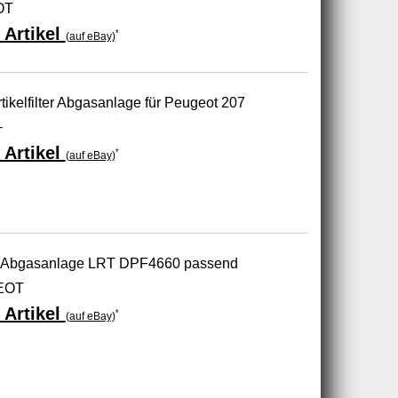
OT
 Artikel
*
(auf eBay)
kelfilter Abgasanlage für Peugeot 207
+
 Artikel
*
(auf eBay)
ter, Abgasanlage LRT DPF4660 passend
EOT
 Artikel
*
(auf eBay)