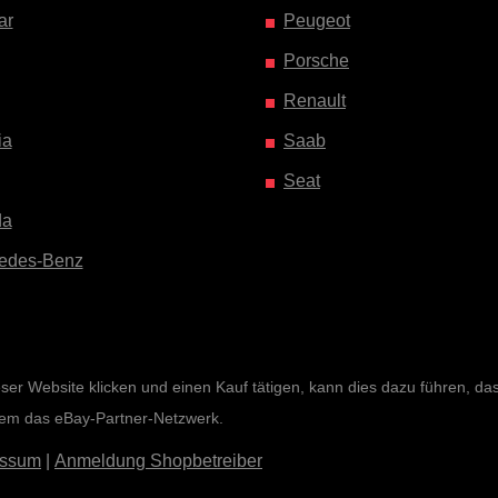
ar
Peugeot
Porsche
Renault
ia
Saab
Seat
da
edes-Benz
r Website klicken und einen Kauf tätigen, kann dies dazu führen, dass 
rem das eBay-Partner-Netzwerk.
essum
|
Anmeldung Shopbetreiber