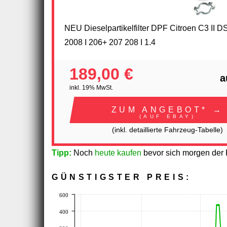
NEU Dieselpartikelfilter DPF Citroen C3 II 
2008 I 206+ 207 208 I 1.4
189,00 €
a
inkl. 19% MwSt.
ZUM ANGEBOT* →
(AUF EBAY)
(inkl. detaillierte Fahrzeug-Tabelle)
Tipp:
Noch
heute kaufen
bevor sich morgen der P
GÜNSTIGSTER PREIS:
600
400