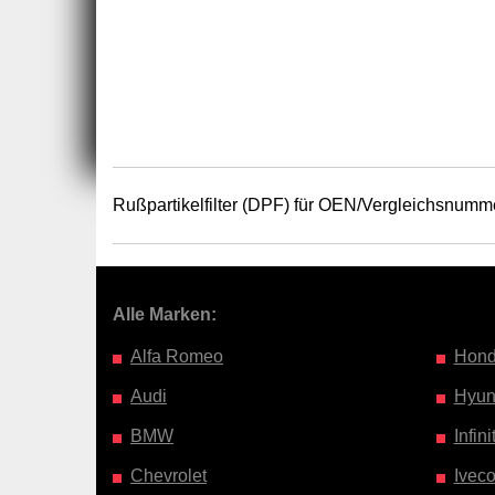
Rußpartikelfilter (DPF) für OEN/Vergleichsnumm
Alle Marken:
Alfa Romeo
Hon
Audi
Hyun
BMW
Infinit
Chevrolet
Ivec