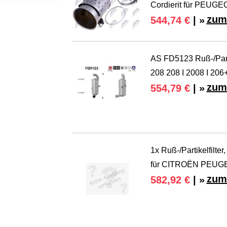
Cordierit für PEUGE
zum
544,74 €
| »
AS FD5123 Ruß-/Parti
208 208 I 2008 I 206
zum
554,79 €
| »
1x Ruß-/Partikelfil
für CITROËN PEUG
zum
582,92 €
| »