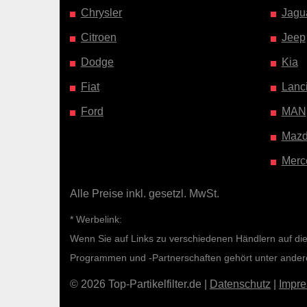
Chrysler
Jagu
Citroen
Jeep
Dodge
Kia
Fiat
Lanc
Ford
MAN
Maz
Merc
Alle Preise inkl. gesetzl. MwSt.
* Werbelink:
Wenn Sie auf Links zu verschiedenen Händlern auf diese
Programmen und -Partnerschaften gehört unter ande
© 2026 Top-Partikelfilter.de |
Datenschutz
|
Impr