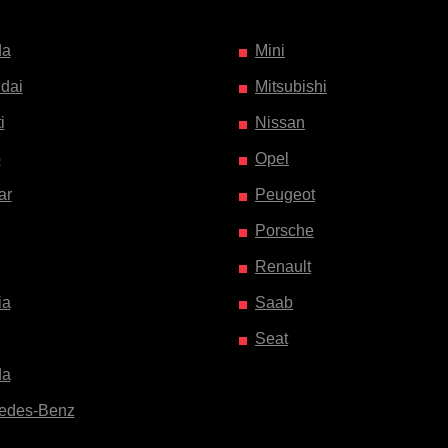
da
Mini
dai
Mitsubishi
i
Nissan
o
Opel
ar
Peugeot
Porsche
Renault
ia
Saab
Seat
da
edes-Benz