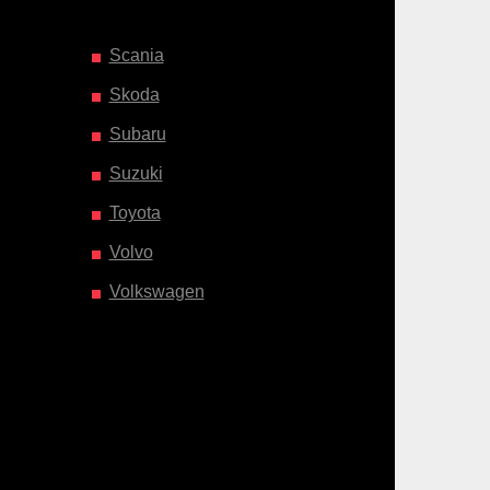
Scania
Skoda
Subaru
Suzuki
Toyota
Volvo
Volkswagen