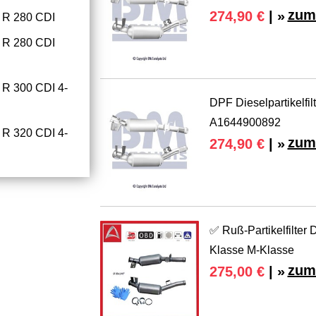
zum
274,90 €
| »
R 280 CDI
R 280 CDI
 300 CDI 4-
DPF Dieselpartikelf
A1644900892
 320 CDI 4-
zum
274,90 €
| »
✅ Ruß-Partikelfilter D
Klasse M-Klasse
zum
275,00 €
| »