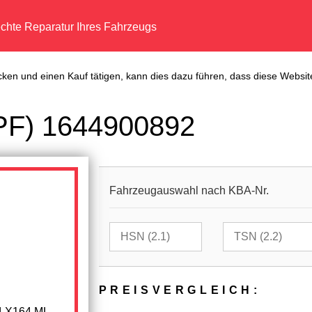
echte Reparatur Ihres Fahrzeugs
cken und einen Kauf tätigen, kann dies dazu führen, dass diese Website
(DPF) 1644900892
Fahrzeugauswahl nach KBA-Nr.
PREIS­VER­GLEICH:
4 X164 ML