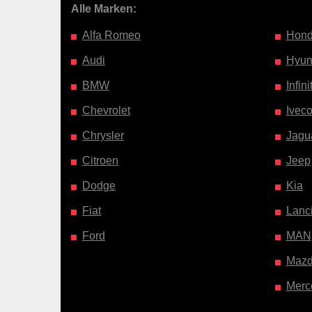
Alle Marken:
Alfa Romeo
Hon
Audi
Hyun
BMW
Infinit
Chevrolet
Ivec
Chrysler
Jagu
Citroen
Jeep
Dodge
Kia
Fiat
Lanc
Ford
MAN
Maz
Merc