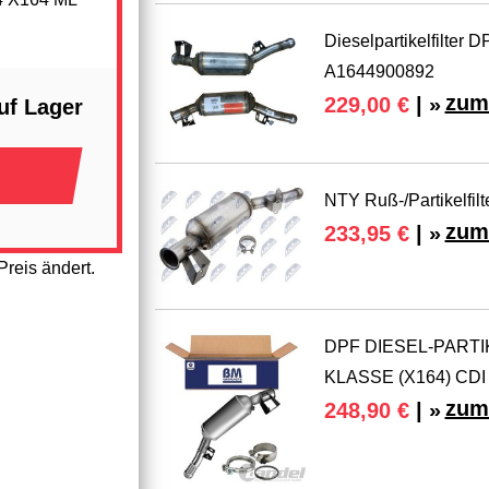
Dieselpartikelfilte
A1644900892
zum
229,00 €
| »
uf Lager
NTY Ruß-/Partikelfi
zum
233,95 €
| »
reis ändert.
DPF DIESEL-PARTI
KLASSE (X164) CDI
zum
248,90 €
| »