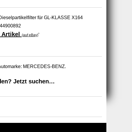
elpartikelfilter für GL-KLASSE X164
44900892
 Artikel
*
(auf eBay)
zur Automarke: MERCEDES-BENZ.
den? Jetzt suchen…