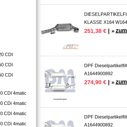
DIESELPARTIKELF
KLASSE X164 W164 
zum
251,38 €
| »
0 CDI
0 CDI
DPF Dieselpartikelf
A1644900892
0 CDI
zum
274,90 €
| »
 CDI 4matic
 CDi 4matic
 CDI 4matic
DPF Dieselpartikelf
 CDi 4matic
A1644900892