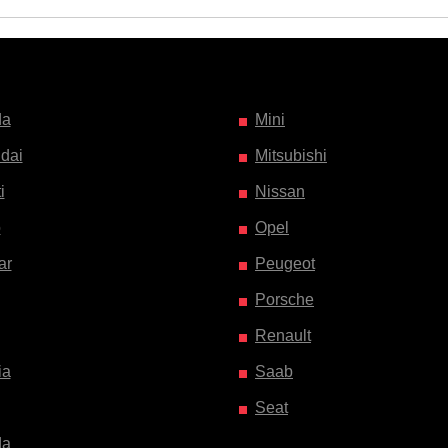
da
Mini
dai
Mitsubishi
i
Nissan
o
Opel
ar
Peugeot
Porsche
Renault
ia
Saab
Seat
da