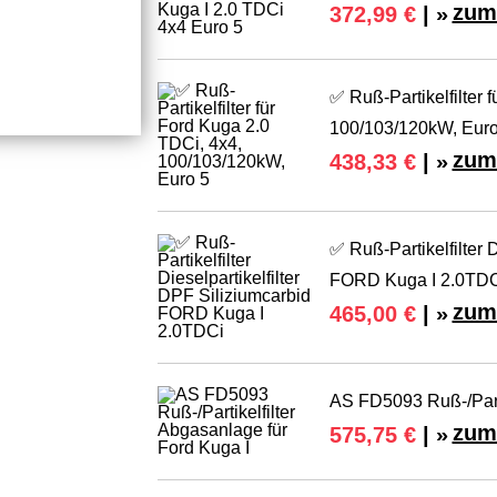
zum
372,99 €
| »
✅ Ruß-Partikelfilter 
100/103/120kW, Euro
zum
438,33 €
| »
✅ Ruß-Partikelfilter D
FORD Kuga I 2.0TD
zum
465,00 €
| »
AS FD5093 Ruß-/Parti
zum
575,75 €
| »