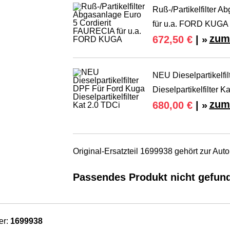
Ruß-/Partikelfilter 
für u.a. FORD KUGA
zum
672,50 €
| »
NEU Dieselpartikelfi
Dieselpartikelfilter K
zum
680,00 €
| »
Original-Ersatzteil 1699938 gehört zur Au
Passendes Produkt nicht gefun
er:
1699938