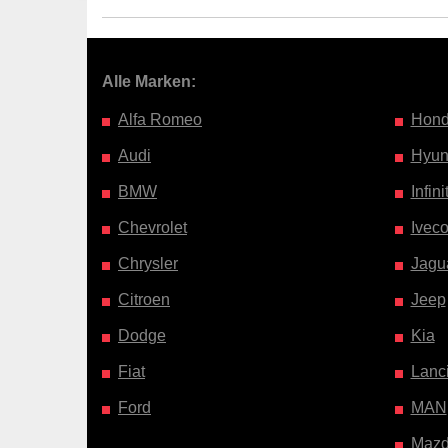
Alle Marken:
Alfa Romeo
Hon
Audi
Hyun
BMW
Infinit
Chevrolet
Ivec
Chrysler
Jagu
Citroen
Jeep
Dodge
Kia
Fiat
Lanc
Ford
MAN
Maz