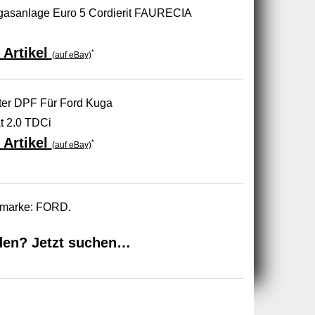
Abgasanlage Euro 5 Cordierit FAURECIA
 Artikel
*
(auf eBay)
lter DPF Für Ford Kuga
at 2.0 TDCi
 Artikel
*
(auf eBay)
tomarke: FORD.
den? Jetzt suchen…