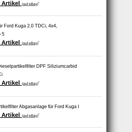
 Artikel
*
(auf eBay)
für Ford Kuga 2.0 TDCi, 4x4,
 5
 Artikel
*
(auf eBay)
ieselpartikelfilter DPF Siliziumcarbid
Ci
 Artikel
*
(auf eBay)
kelfilter Abgasanlage für Ford Kuga I
 Artikel
*
(auf eBay)