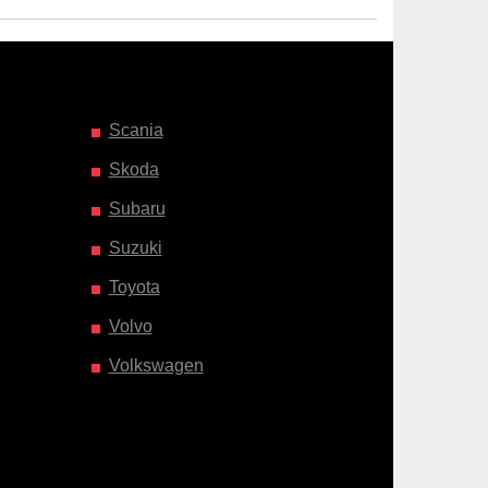
Scania
Skoda
Subaru
Suzuki
Toyota
Volvo
Volkswagen