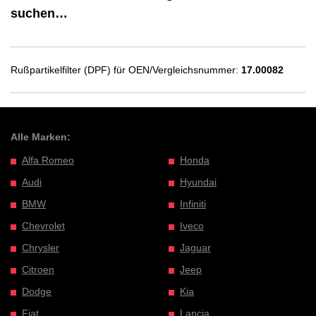
suchen…
Rußpartikelfilter (DPF) für OEN/Vergleichsnummer:
17.00082
Alle Marken:
Alfa Romeo
Honda
Audi
Hyundai
BMW
Infiniti
Chevrolet
Iveco
Chrysler
Jaguar
Citroen
Jeep
Dodge
Kia
Fiat
Lancia