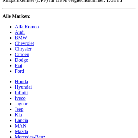
Rußpartikelfilter (DPF) für OEN/Vergleichsnummer:
1731Y3
Alle Marken:
Alfa Romeo
Audi
BMW
Chevrolet
Chrysler
Citroen
Dodge
Fiat
Ford
Honda
Hyundai
Infiniti
Iveco
Jaguar
Jeep
Kia
Lancia
MAN
Mazda
Mercedes-Benz