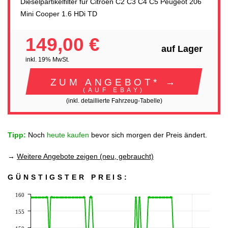
Dieselpartikelfilter für Citroen C2 C3 C4 C5 Peugeot 206
Mini Cooper 1.6 HDi TD
149,00 €
auf Lager
inkl. 19% MwSt.
ZUM ANGEBOT* →
(AUF EBAY)
(inkl. detaillierte Fahrzeug-Tabelle)
Tipp:
Noch
heute kaufen
bevor sich morgen der Preis ändert.
→
Weitere Angebote zeigen (neu, gebraucht)
GÜNSTIGSTER PREIS:
160
155