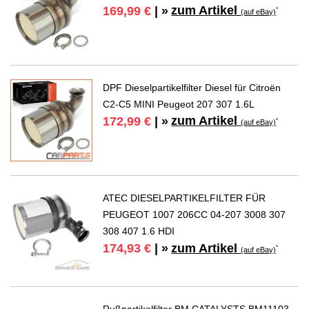
zum Artikel
169,99 €
| »
*
(auf eBay)
DPF Dieselpartikelfilter Diesel für Citroën
C2-C5 MINI Peugeot 207 307 1.6L
zum Artikel
172,99 €
| »
*
(auf eBay)
ATEC DIESELPARTIKELFILTER FÜR
PEUGEOT 1007 206CC 04-207 3008 307
308 407 1.6 HDI
zum Artikel
174,93 €
| »
*
(auf eBay)
Rußpartikelfilter BM CATALYSTS BM11103