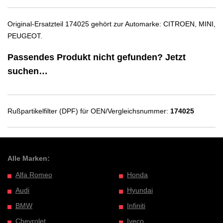
Original-Ersatzteil 174025 gehört zur Automarke: CITROEN, MINI,
PEUGEOT.
Passendes Produkt nicht gefunden? Jetzt
suchen…
Rußpartikelfilter (DPF) für OEN/Vergleichsnummer:
174025
Alle Marken:
Alfa Romeo
Honda
Audi
Hyundai
BMW
Infiniti
Chevrolet
Iveco