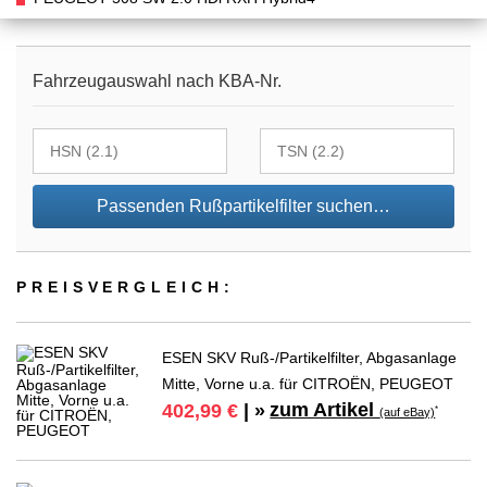
Fahrzeugauswahl nach KBA-Nr.
Passenden Rußpartikelfilter suchen…
PREIS­VER­GLEICH:
ESEN SKV Ruß-/Partikelfilter, Abgasanlage
Mitte, Vorne u.a. für CITROËN, PEUGEOT
zum Artikel
402,99 €
| »
*
(auf eBay)