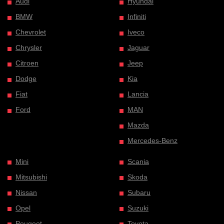
Audi
Hyundai
BMW
Infiniti
Chevrolet
Iveco
Chrysler
Jaguar
Citroen
Jeep
Dodge
Kia
Fiat
Lancia
Ford
MAN
Mazda
Mercedes-Benz
Mini
Scania
Mitsubishi
Skoda
Nissan
Subaru
Opel
Suzuki
Peugeot
Toyota