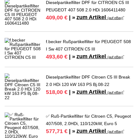
Dieselpartikelfilter DPF für CITROEN C5 III
PEUGEOT 407 508 2.0 HDi 1606411480
zum Artikel
409,00 €
| »
*
(auf eBay)
f.becker Rußpartikelfilter für PEUGEOT 508
I Sw 407 CITROEN C5 III
zum Artikel
493,60 €
| »
*
(auf eBay)
Dieselpartikelfilter DPF Citroen C5 III Break
2.0 HDi 120 kW 163 PS Bj.08-22
zum Artikel
518,00 €
| »
*
(auf eBay)
✅ Ruß-Partikelfilter für Citroen C5, Peugeot
407/508, 2.0HDi, 110/120kW, Euro 5
zum Artikel
577,71 €
| »
*
(auf eBay)