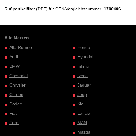
Rußpartikelfilter (DPF) für OEN/Vergleichsnummer:
1790496
Alle Marken:
Alfa Romeo
Honda
Audi
Hyundai
BMW
Infiniti
Chevrolet
Iveco
Chrysler
Jaguar
Citroen
Jeep
Dodge
Kia
Fiat
Lancia
Ford
MAN
Mazda