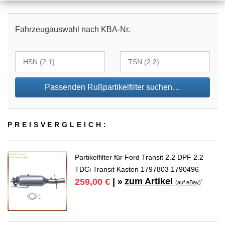
Fahrzeugauswahl nach KBA-Nr.
Passenden Rußpartikelfilter suchen…
PREIS­VER­GLEICH:
Partikelfilter für Ford Transit 2.2 DPF 2.2
TDCi Transit Kasten 1797803 1790496
zum Artikel
259,00 €
| »
*
(auf eBay)