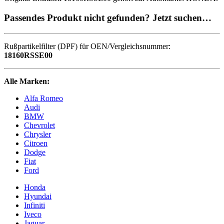
Passendes Produkt nicht gefunden? Jetzt suchen…
Rußpartikelfilter (DPF) für OEN/Vergleichsnummer:
18160RSSE00
Alle Marken:
Alfa Romeo
Audi
BMW
Chevrolet
Chrysler
Citroen
Dodge
Fiat
Ford
Honda
Hyundai
Infiniti
Iveco
Jaguar