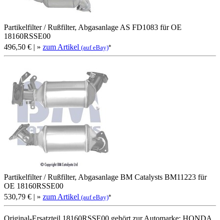
Partikelfilter / Rußfilter, Abgasanlage AS FD1083 für OE
18160RSSE00
496,50 €
| »
zum Artikel
*
(auf eBay)
Partikelfilter / Rußfilter, Abgasanlage BM Catalysts BM11223 für
OE 18160RSSE00
530,79 €
| »
zum Artikel
*
(auf eBay)
Original-Ersatzteil 18160RSSE00 gehört zur Automarke: HONDA.