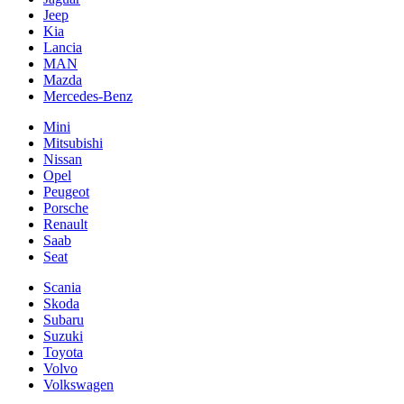
Jeep
Kia
Lancia
MAN
Mazda
Mercedes-Benz
Mini
Mitsubishi
Nissan
Opel
Peugeot
Porsche
Renault
Saab
Seat
Scania
Skoda
Subaru
Suzuki
Toyota
Volvo
Volkswagen