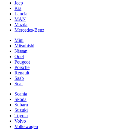
Jeep
Kia
Lancia
MAN
Mazda
Mercedes-Benz
Mini
Mitsubishi
Nissan
Opel
Peugeot
Porsche
Renault
Saab
Seat
Scania
Skoda
Subaru
Suzuki
Toyota
Volvo
Volkswagen