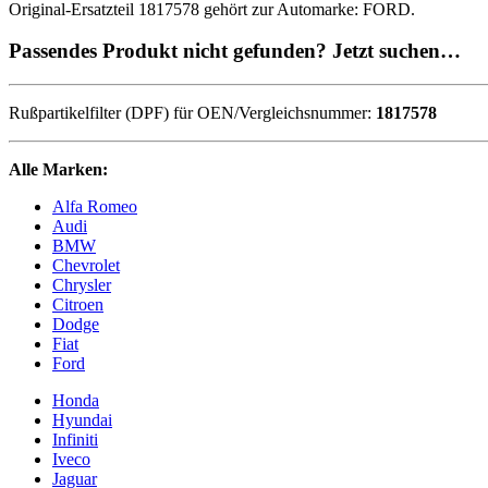
Original-Ersatzteil 1817578 gehört zur Automarke: FORD.
Passendes Produkt nicht gefunden? Jetzt suchen…
Rußpartikelfilter (DPF) für OEN/Vergleichsnummer:
1817578
Alle Marken:
Alfa Romeo
Audi
BMW
Chevrolet
Chrysler
Citroen
Dodge
Fiat
Ford
Honda
Hyundai
Infiniti
Iveco
Jaguar