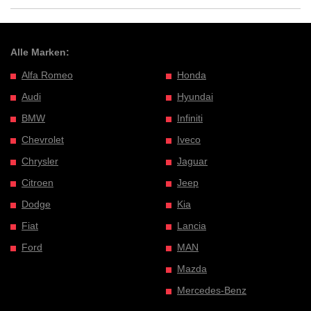
Alle Marken:
Alfa Romeo
Honda
Audi
Hyundai
BMW
Infiniti
Chevrolet
Iveco
Chrysler
Jaguar
Citroen
Jeep
Dodge
Kia
Fiat
Lancia
Ford
MAN
Mazda
Mercedes-Benz