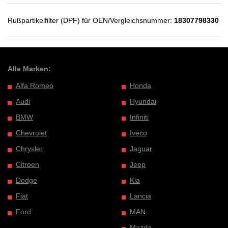
Rußpartikelfilter (DPF) für OEN/Vergleichsnummer:
18307798330
Alle Marken:
Alfa Romeo
Honda
Audi
Hyundai
BMW
Infiniti
Chevrolet
Iveco
Chrysler
Jaguar
Citroen
Jeep
Dodge
Kia
Fiat
Lancia
Ford
MAN
Mazda