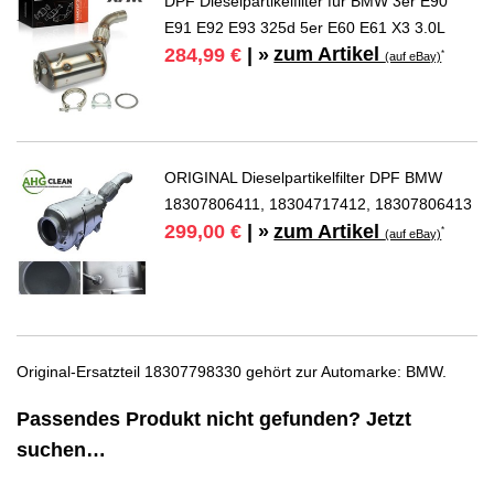
DPF Dieselpartikelfilter für BMW 3er E90
E91 E92 E93 325d 5er E60 E61 X3 3.0L
zum Artikel
284,99 €
| »
*
(auf eBay)
ORIGINAL Dieselpartikelfilter DPF BMW
18307806411, 18304717412, 18307806413
zum Artikel
299,00 €
| »
*
(auf eBay)
Original-Ersatzteil 18307798330 gehört zur Automarke: BMW.
Passendes Produkt nicht gefunden? Jetzt
suchen…