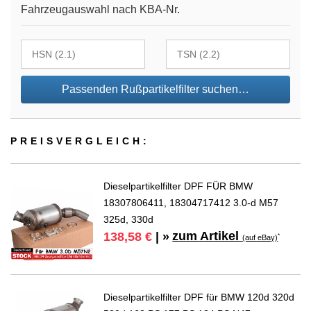
Fahrzeugauswahl nach KBA-Nr.
Passenden Rußpartikelfilter suchen…
PREIS­VER­GLEICH:
Dieselpartikelfilter DPF FÜR BMW
18307806411, 18304717412 3.0-d M57
325d, 330d
zum Artikel
138,58 €
| »
*
(auf eBay)
Dieselpartikelfilter DPF für BMW 120d 320d