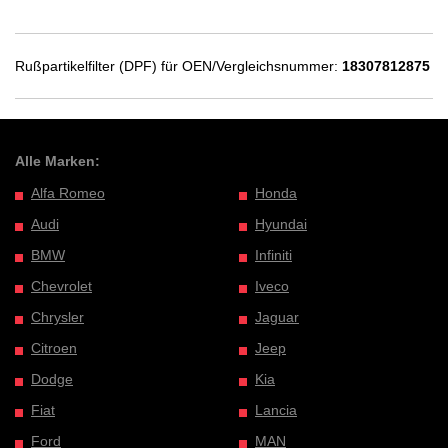
Rußpartikelfilter (DPF) für OEN/Vergleichsnummer:
18307812875
Alle Marken:
Alfa Romeo
Honda
Audi
Hyundai
BMW
Infiniti
Chevrolet
Iveco
Chrysler
Jaguar
Citroen
Jeep
Dodge
Kia
Fiat
Lancia
Ford
MAN