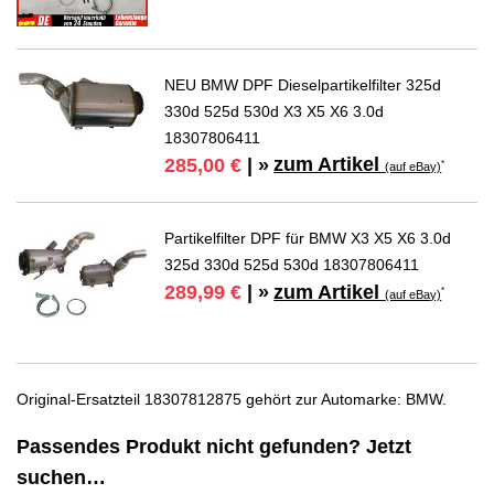
NEU BMW DPF Dieselpartikelfilter 325d
330d 525d 530d X3 X5 X6 3.0d
18307806411
zum Artikel
285,00 €
| »
*
(auf eBay)
Partikelfilter DPF für BMW X3 X5 X6 3.0d
325d 330d 525d 530d 18307806411
zum Artikel
289,99 €
| »
*
(auf eBay)
Original-Ersatzteil 18307812875 gehört zur Automarke: BMW.
Passendes Produkt nicht gefunden? Jetzt
suchen…