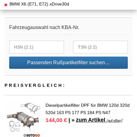
BMW X6 (E71, E72) xDrive30d
Fahrzeugauswahl nach KBA-Nr.
Passenden Rußpartikelfilter suchen…
PREIS­VER­GLEICH:
Dieselpartikelfilter DPF für BMW 120d 320d
520d 163 PS 177 PS 184 PS N47
zum Artikel
144,00 €
| »
*
(auf eBay)