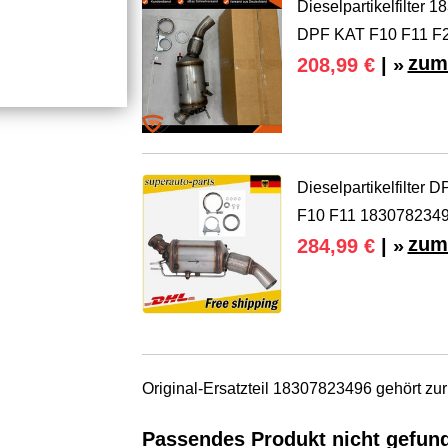
Dieselpartikelfilte
DPF KAT F10 F11 F
zum
208,99 €
| »
Dieselpartikelfilte
F10 F11 183078234
zum
284,99 €
| »
Original-Ersatzteil 18307823496 gehört z
Passendes Produkt nicht gefun