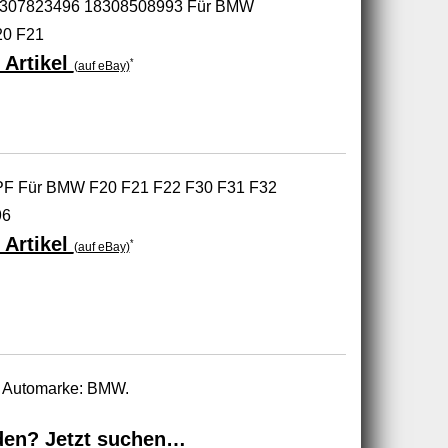
r 18307823496 18308508993 Für BMW
20 F21
 Artikel
*
(auf eBay)
r DPF Für BMW F20 F21 F22 F30 F31 F32
96
 Artikel
*
(auf eBay)
ur Automarke: BMW.
den? Jetzt suchen…