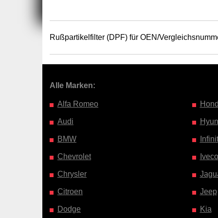
Rußpartikelfilter (DPF) für OEN/Vergleichsnumm
Alle Marken:
Alfa Romeo
Hon
Audi
Hyun
BMW
Infinit
Chevrolet
Ivec
Chrysler
Jagu
Citroen
Jeep
Dodge
Kia