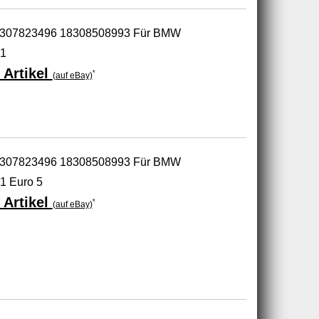
r 18307823496 18308508993 Für BMW
21
 Artikel
*
(auf eBay)
r 18307823496 18308508993 Für BMW
1 Euro 5
 Artikel
*
(auf eBay)