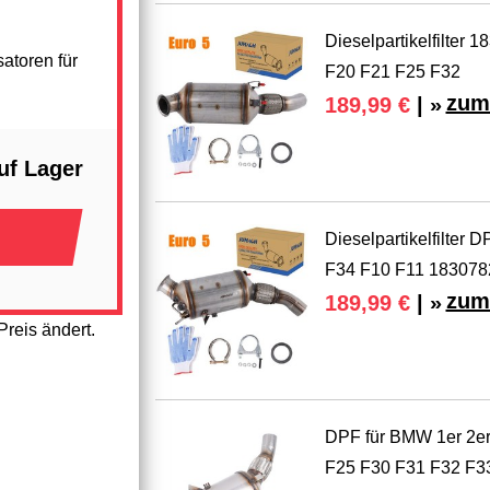
Dieselpartikelfilte
atoren für
F20 F21 F25 F32
zum
189,99 €
| »
uf Lager
Dieselpartikelfilte
F34 F10 F11 18307
zum
189,99 €
| »
reis ändert.
DPF für BMW 1er 2er
F25 F30 F31 F32 F3