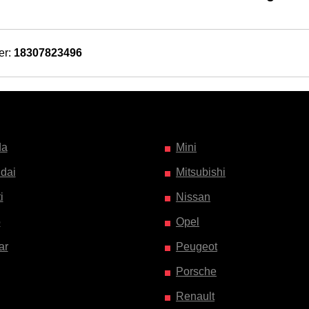
er:
18307823496
da
Mini
dai
Mitsubishi
i
Nissan
o
Opel
ar
Peugeot
Porsche
Renault