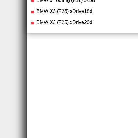
BMW 5 Touring (F11) 525d
BMW X3 (F25) sDrive18d
BMW X3 (F25) xDrive20d