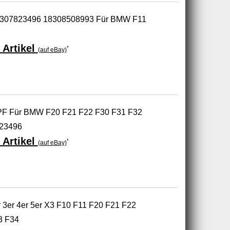
r 18307823496 18308508993 Für BMW F11
 Artikel
*
(auf eBay)
r DPF Für BMW F20 F21 F22 F30 F31 F32
823496
 Artikel
*
(auf eBay)
 3er 4er 5er X3 F10 F11 F20 F21 F22
3 F34