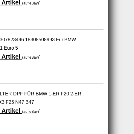
 Artikel
*
(auf eBay)
r 18307823496 18308508993 Für BMW
1 Euro 5
 Artikel
*
(auf eBay)
LTER DPF FÜR BMW 1-ER F20 2-ER
X3 F25 N47 B47
 Artikel
*
(auf eBay)