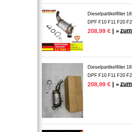
Dieselpartikelfilte
DPF F10 F11 F20 F
zum
208,99 €
| »
Dieselpartikelfilte
DPF F10 F11 F20 F2
zum
208,99 €
| »