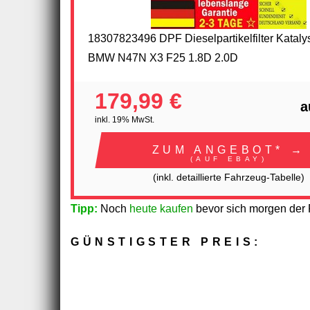
18307823496 DPF Dieselpartikelfilter Katalys
BMW N47N X3 F25 1.8D 2.0D
179,99 €
a
inkl. 19% MwSt.
ZUM ANGEBOT* →
(AUF EBAY)
(inkl. detaillierte Fahrzeug-Tabelle)
Tipp:
Noch
heute kaufen
bevor sich morgen der P
GÜNSTIGSTER PREIS: