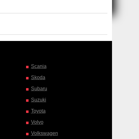
Scania
Skoda
Subaru
Suzuki
Toyota
Volvo
Volkswagen