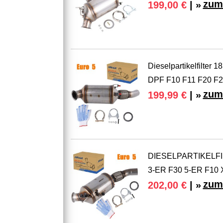
zum
199,00 €
| »
Dieselpartikelfilte
DPF F10 F11 F20 F2
zum
199,99 €
| »
DIESELPARTIKELFI
3-ER F30 5-ER F10 
zum
202,00 €
| »