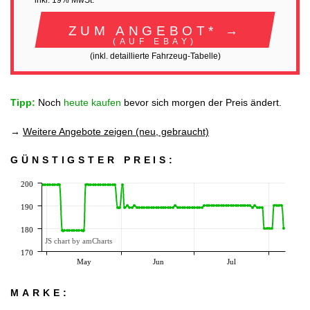
inkl. 19% MwSt.
ZUM ANGEBOT* →
(AUF EBAY)
(inkl. detaillierte Fahrzeug-Tabelle)
Tipp:
Noch
heute kaufen
bevor sich morgen der Preis ändert.
→
Weitere Angebote zeigen (neu, gebraucht)
GÜNSTIGSTER PREIS:
200
190
180
JS chart by amCharts
170
May
Jun
Jul
MARKE: