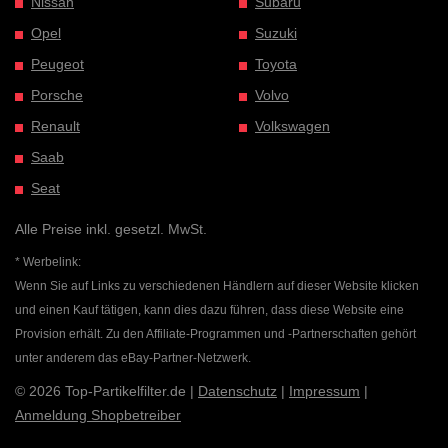
Nissan
Subaru
Opel
Suzuki
Peugeot
Toyota
Porsche
Volvo
Renault
Volkswagen
Saab
Seat
Alle Preise inkl. gesetzl. MwSt.
* Werbelink:
Wenn Sie auf Links zu verschiedenen Händlern auf dieser Website klicken
und einen Kauf tätigen, kann dies dazu führen, dass diese Website eine
Provision erhält. Zu den Affiliate-Programmen und -Partnerschaften gehört
unter anderem das eBay-Partner-Netzwerk.
© 2026 Top-Partikelfilter.de |
Datenschutz
|
Impressum
|
Anmeldung Shopbetreiber