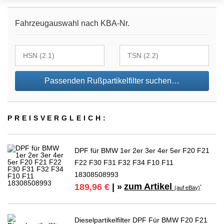
Fahrzeugauswahl nach KBA-Nr.
Passenden Rußpartikelfilter suchen…
PREIS­VER­GLEICH:
DPF für BMW 1er 2er 3er 4er 5er F20 F21
F22 F30 F31 F32 F34 F10 F11
18308508993
zum Artikel
189,96 €
| »
*
(auf eBay)
Dieselpartikelfilter DPF Für BMW F20 F21