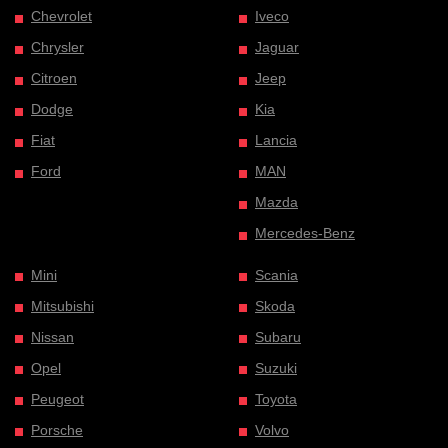
Chevrolet
Iveco
Chrysler
Jaguar
Citroen
Jeep
Dodge
Kia
Fiat
Lancia
Ford
MAN
Mazda
Mercedes-Benz
Mini
Scania
Mitsubishi
Skoda
Nissan
Subaru
Opel
Suzuki
Peugeot
Toyota
Porsche
Volvo