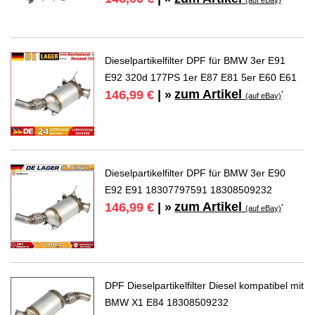
Dieselpartikelfilter DPF für BMW 3er E91
E92 320d 177PS 1er E87 E81 5er E60 E61
zum Artikel
146,99 €
| »
*
(auf eBay)
Dieselpartikelfilter DPF für BMW 3er E90
E92 E91 18307797591 18308509232
zum Artikel
146,99 €
| »
*
(auf eBay)
DPF Dieselpartikelfilter Diesel kompatibel mit
BMW X1 E84 18308509232