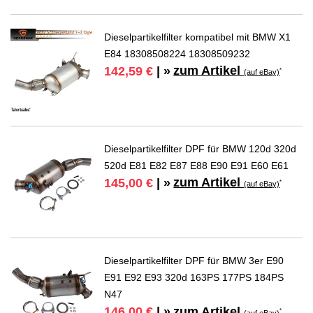
Dieselpartikelfilter kompatibel mit BMW X1
E84 18308508224 18308509232
zum Artikel
142,59 €
| »
*
(auf eBay)
Dieselpartikelfilter DPF für BMW 120d 320d
520d E81 E82 E87 E88 E90 E91 E60 E61
zum Artikel
145,00 €
| »
*
(auf eBay)
Dieselpartikelfilter DPF für BMW 3er E90
E91 E92 E93 320d 163PS 177PS 184PS
N47
zum Artikel
146,00 €
| »
*
(auf eBay)