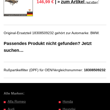
zum Artikel
146,99 €
| »
*
(auf eBay)
Original-Ersatzteil 18308509232 gehört zur Automarke: BMW.
Passendes Produkt nicht gefunden? Jetzt
suchen…
Rußpartikelfilter (DPF) für OEN/Vergleichsnummer:
18308509232
Alle Marken:
Alfa Romeo
Honda
Audi
Hyundai