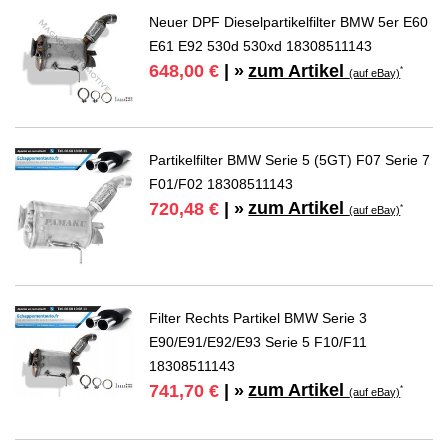
Neuer DPF Dieselpartikelfilter BMW 5er E60
E61 E92 530d 530xd 18308511143
zum Artikel
648,00 €
| »
*
(auf eBay)
Partikelfilter BMW Serie 5 (5GT) F07 Serie 7
F01/F02 18308511143
zum Artikel
720,48 €
| »
*
(auf eBay)
Filter Rechts Partikel BMW Serie 3
E90/E91/E92/E93 Serie 5 F10/F11
18308511143
zum Artikel
741,70 €
| »
*
(auf eBay)