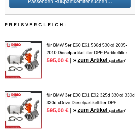
Passenden Rußpartikelfilter suchen…
PREIS­VER­GLEICH:
für BMW 5er E60 E61 530d 530xd 2005-
2010 Dieselpartikelfilter DPF Partikelfilter
zum Artikel
595,00 €
| »
*
(auf eBay)
für BMW 3er E90 E91 E92 325d 330xd 330d
330d xDrive Dieselpartikelfilter DPF
zum Artikel
595,00 €
| »
*
(auf eBay)