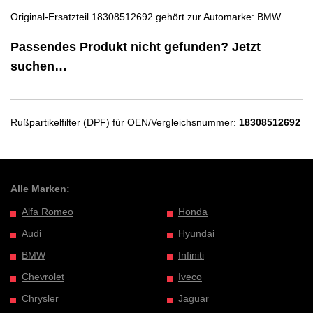
Original-Ersatzteil 18308512692 gehört zur Automarke: BMW.
Passendes Produkt nicht gefunden? Jetzt
suchen…
Rußpartikelfilter (DPF) für OEN/Vergleichsnummer:
18308512692
Alle Marken:
Alfa Romeo
Honda
Audi
Hyundai
BMW
Infiniti
Chevrolet
Iveco
Chrysler
Jaguar