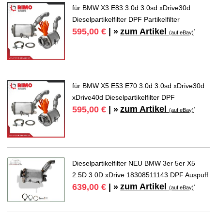
für BMW X3 E83 3.0d 3.0sd xDrive30d
Dieselpartikelfilter DPF Partikelfilter
zum Artikel
595,00 €
| »
*
(auf eBay)
für BMW X5 E53 E70 3.0d 3.0sd xDrive30d
xDrive40d Dieselpartikelfilter DPF
zum Artikel
595,00 €
| »
*
(auf eBay)
Dieselpartikelfilter NEU BMW 3er 5er X5
2.5D 3.0D xDrive 18308511143 DPF Auspuff
zum Artikel
639,00 €
| »
*
(auf eBay)