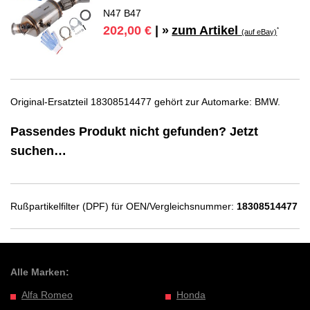
N47 B47
zum Artikel
202,00 €
| »
*
(auf eBay)
Original-Ersatzteil 18308514477 gehört zur Automarke: BMW.
Passendes Produkt nicht gefunden? Jetzt
suchen…
Rußpartikelfilter (DPF) für OEN/Vergleichsnummer:
18308514477
Alle Marken:
Alfa Romeo
Honda