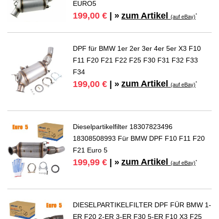
EURO5
zum Artikel
199,00 €
| »
*
(auf eBay)
DPF für BMW 1er 2er 3er 4er 5er X3 F10
F11 F20 F21 F22 F25 F30 F31 F32 F33
F34
zum Artikel
199,00 €
| »
*
(auf eBay)
Dieselpartikelfilter 18307823496
18308508993 Für BMW DPF F10 F11 F20
F21 Euro 5
zum Artikel
199,99 €
| »
*
(auf eBay)
DIESELPARTIKELFILTER DPF FÜR BMW 1-
ER F20 2-ER 3-ER F30 5-ER F10 X3 F25