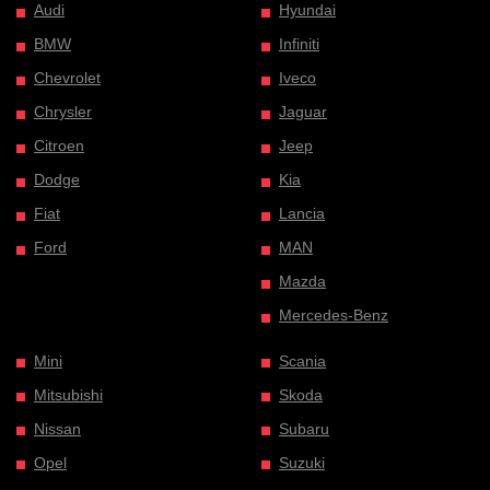
Audi
Hyundai
BMW
Infiniti
Chevrolet
Iveco
Chrysler
Jaguar
Citroen
Jeep
Dodge
Kia
Fiat
Lancia
Ford
MAN
Mazda
Mercedes-Benz
Mini
Scania
Mitsubishi
Skoda
Nissan
Subaru
Opel
Suzuki