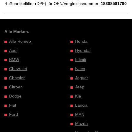
Rußpartikelfilter (DPF) für OEN/Vergleichsnummer:
18308581790
Alle Marken:
Alfa Romeo
Honda
Audi
Hyundai
BMW
Infiniti
Chevrolet
Iveco
Chrysler
Jaguar
Citroen
Jeep
Dodge
Kia
Fiat
Lancia
Ford
MAN
Mazda