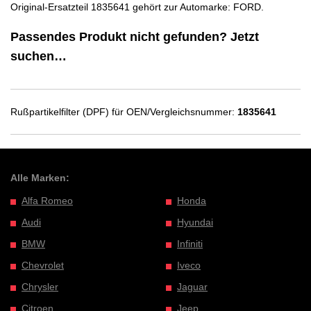
Original-Ersatzteil 1835641 gehört zur Automarke: FORD.
Passendes Produkt nicht gefunden? Jetzt
suchen…
Rußpartikelfilter (DPF) für OEN/Vergleichsnummer:
1835641
Alle Marken:
Alfa Romeo
Honda
Audi
Hyundai
BMW
Infiniti
Chevrolet
Iveco
Chrysler
Jaguar
Citroen
Jeep