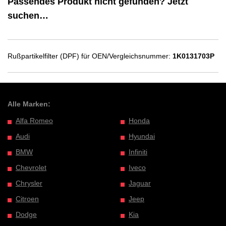
Passendes Produkt nicht gefunden? Jetzt
suchen…
Rußpartikelfilter (DPF) für OEN/Vergleichsnummer:
1K0131703P
Alle Marken:
Alfa Romeo
Honda
Audi
Hyundai
BMW
Infiniti
Chevrolet
Iveco
Chrysler
Jaguar
Citroen
Jeep
Dodge
Kia