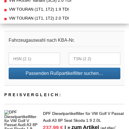
VW PASSAT Variant (3C5) 2.0 TDI
VW TOURAN (1T1, 1T2) 1.9 TDI
VW TOURAN (1T1, 1T2) 2.0 TDI
Fahrzeugauswahl nach KBA-Nr.
Passenden Rußpartikelfilter suchen…
PREIS­VER­GLEICH:
DPF Dieselpartikelfilter für VW Golf V Passat
Audi A3 8P Seat Skoda 1.9 2.0L
zum Artikel
237,99 €
| »
*
(auf eBay)