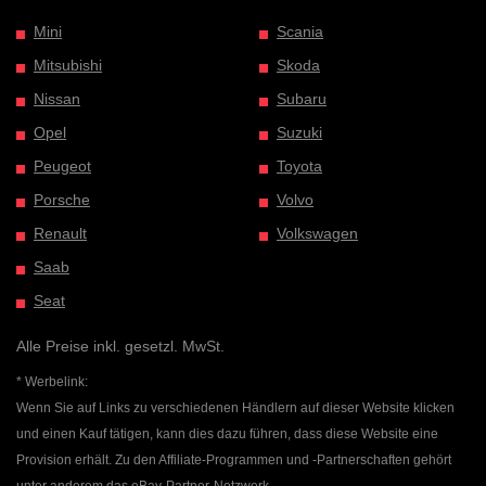
Mini
Scania
Mitsubishi
Skoda
Nissan
Subaru
Opel
Suzuki
Peugeot
Toyota
Porsche
Volvo
Renault
Volkswagen
Saab
Seat
Alle Preise inkl. gesetzl. MwSt.
* Werbelink:
Wenn Sie auf Links zu verschiedenen Händlern auf dieser Website klicken
und einen Kauf tätigen, kann dies dazu führen, dass diese Website eine
Provision erhält. Zu den Affiliate-Programmen und -Partnerschaften gehört
unter anderem das eBay-Partner-Netzwerk.