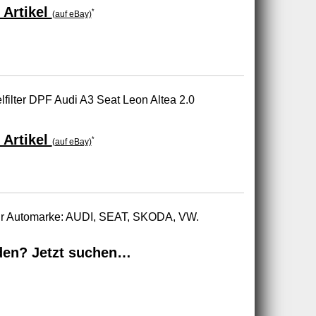
 Artikel
*
(auf eBay)
elfilter DPF Audi A3 Seat Leon Altea 2.0
 Artikel
*
(auf eBay)
zur Automarke: AUDI, SEAT, SKODA, VW.
den? Jetzt suchen…