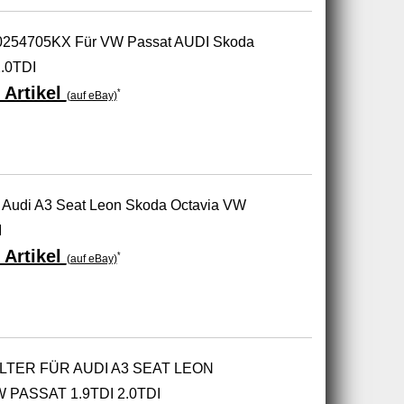
1K0254705KX Für VW Passat AUDI Skoda
.0TDI
 Artikel
*
(auf eBay)
für Audi A3 Seat Leon Skoda Octavia VW
I
 Artikel
*
(auf eBay)
LTER FÜR AUDI A3 SEAT LEON
PASSAT 1.9TDI 2.0TDI