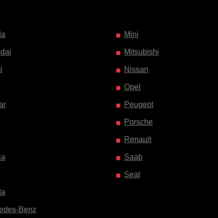
da
Mini
dai
Mitsubishi
i
Nissan
o
Opel
ar
Peugeot
Porsche
Renault
ia
Saab
Seat
da
edes-Benz