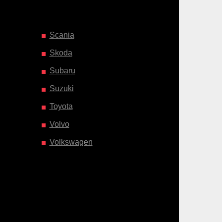
Scania
Skoda
Subaru
Suzuki
Toyota
Volvo
Volkswagen