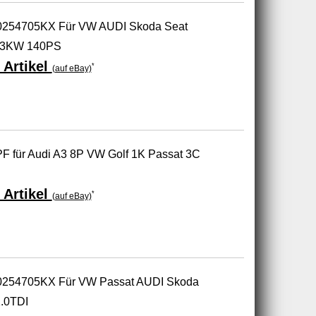
1K0254705KX Für VW AUDI Skoda Seat
03KW 140PS
 Artikel
*
(auf eBay)
 DPF für Audi A3 8P VW Golf 1K Passat 3C
 Artikel
*
(auf eBay)
1K0254705KX Für VW Passat AUDI Skoda
.0TDI