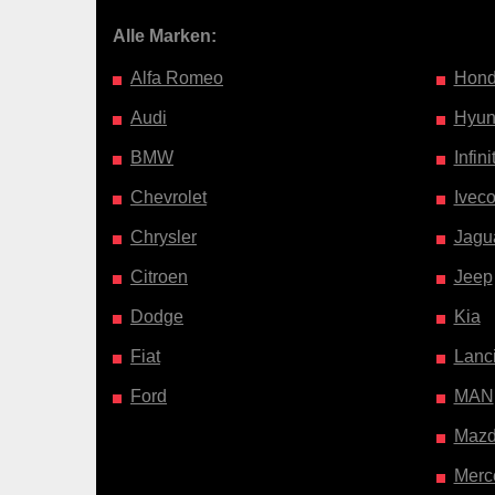
Alle Marken:
Alfa Romeo
Hon
Audi
Hyun
BMW
Infinit
Chevrolet
Ivec
Chrysler
Jagu
Citroen
Jeep
Dodge
Kia
Fiat
Lanc
Ford
MAN
Maz
Merc