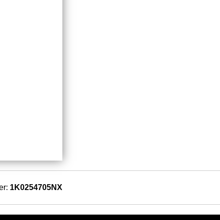
er:
1K0254705NX