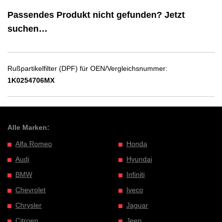
Passendes Produkt nicht gefunden? Jetzt
suchen…
Rußpartikelfilter (DPF) für OEN/Vergleichsnummer:
1K0254706MX
Alle Marken:
Alfa Romeo
Honda
Audi
Hyundai
BMW
Infiniti
Chevrolet
Iveco
Chrysler
Jaguar
Citroen
Jeep