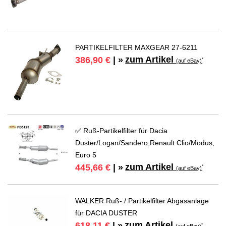
PARTIKELFILTER MAXGEAR 27-6211
zum Artikel
386,90 €
| »
*
(auf eBay)
✅ Ruß-Partikelfilter für Dacia
Duster/Logan/Sandero,Renault Clio/Modus,
Euro 5
zum Artikel
445,66 €
| »
*
(auf eBay)
WALKER Ruß- / Partikelfilter Abgasanlage
für DACIA DUSTER
zum Artikel
618,11 €
| »
*