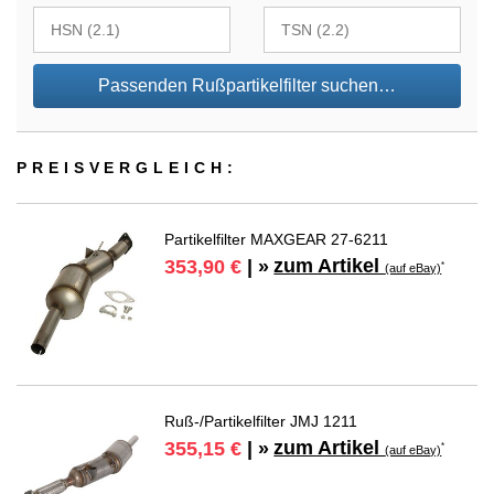
Passenden Rußpartikelfilter suchen…
PREIS­VER­GLEICH:
Partikelfilter MAXGEAR 27-6211
zum Artikel
353,90 €
| »
*
(auf eBay)
Ruß-/Partikelfilter JMJ 1211
zum Artikel
355,15 €
| »
*
(auf eBay)