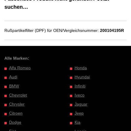
suchen…
Rußpartikelfilter (DPF) für OEN/Vergleichsnummer:
200104195R
Alle Marken:
Alfa Romeo
Honda
Audi
Hyundai
BMW
Infiniti
Chevrolet
Iveco
Chrysler
Jaguar
Citroen
Jeep
Dodge
Kia