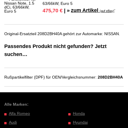
63/66kW, Euro 5
zum Artikel
475,70 €
| »
*
(auf eBay)
Original-Ersatzteil 208D2BH40A gehört zur Automarke: NISSAN.
Passendes Produkt nicht gefunden? Jetzt
suchen…
Rußpartikelfilter (DPF) für OEN/Vergleichsnummer:
208D2BH40A
Alle Marken:
Alfa Romeo
Honda
Audi
Hyundai