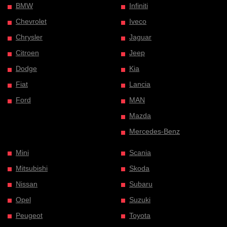
BMW
Infiniti
Chevrolet
Iveco
Chrysler
Jaguar
Citroen
Jeep
Dodge
Kia
Fiat
Lancia
Ford
MAN
Mazda
Mercedes-Benz
Mini
Scania
Mitsubishi
Skoda
Nissan
Subaru
Opel
Suzuki
Peugeot
Toyota