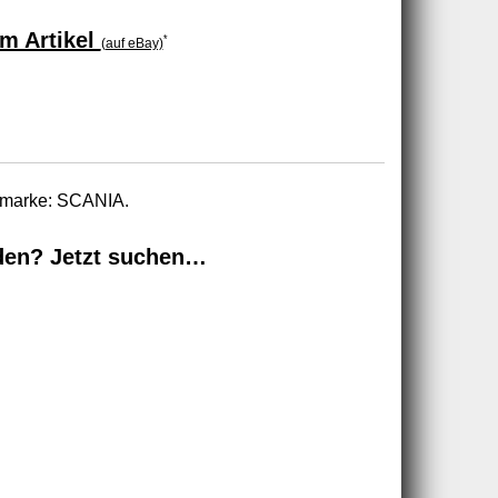
m Artikel
*
(auf eBay)
tomarke: SCANIA.
den? Jetzt suchen…