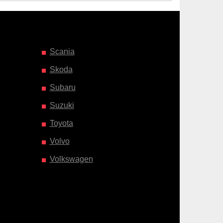
Scania
Skoda
Subaru
Suzuki
Toyota
Volvo
Volkswagen