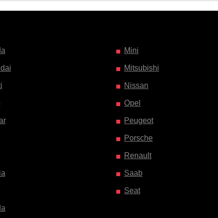
da
Mini
dai
Mitsubishi
i
Nissan
o
Opel
ar
Peugeot
Porsche
Renault
ia
Saab
Seat
da