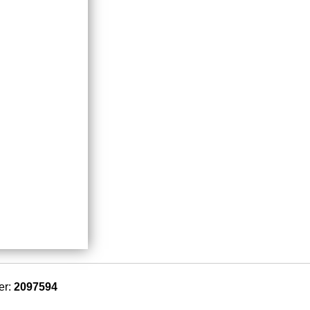
er:
2097594