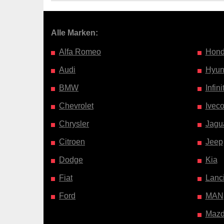
Alle Marken:
Alfa Romeo
Hon
Audi
Hyun
BMW
Infinit
Chevrolet
Ivec
Chrysler
Jagu
Citroen
Jeep
Dodge
Kia
Fiat
Lanc
Ford
MAN
Maz