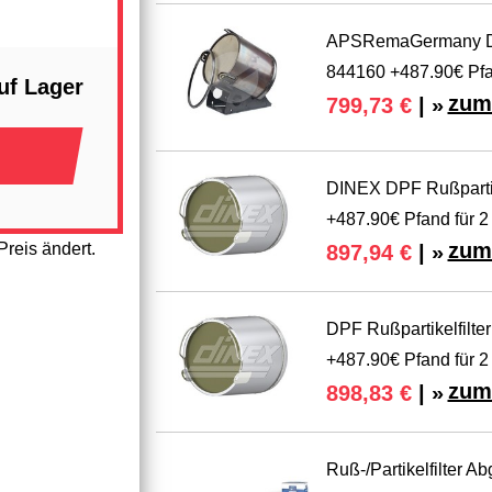
APSRemaGermany DPF R
844160 +487.90€ Pf
uf Lager
zum
799,73 €
| »
DINEX DPF Rußpartikel
+487.90€ Pfand für 2
zum
reis ändert.
897,94 €
| »
DPF Rußpartikelfilter
+487.90€ Pfand für 2
zum
898,83 €
| »
Ruß-/Partikelfilter