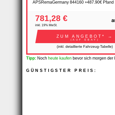
APSRemaGermany 844160 +487.90€ Pfand
781,28 €
a
inkl. 19% MwSt.
ZUM ANGEBOT* →
(AUF EBAY)
(inkl. detaillierte Fahrzeug-Tabelle)
Tipp:
Noch
heute kaufen
bevor sich morgen der P
GÜNSTIGSTER PREIS: