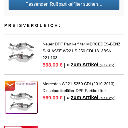
Passenden Rußpartikelfilter suchen…
PREIS­VER­GLEICH:
Neuer DPF Partikelfilter MERCEDES-BENZ
S-KLASSE W221 S 250 CDI 1313BSN
221.103
zum Artikel
568,00 €
| »
*
(auf eBay)
Mercedes W221 S250 CDI (2010-2013)
Dieselpartikelfilter DPF Partikelfilter
zum Artikel
569,00 €
| »
*
(auf eBay)