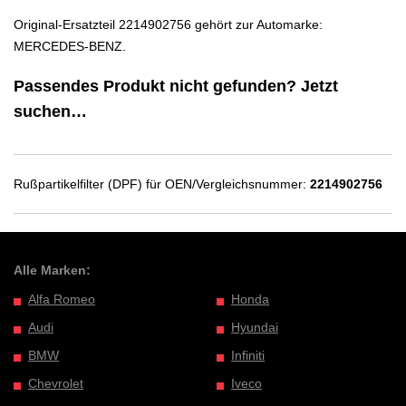
Original-Ersatzteil 2214902756 gehört zur Automarke:
MERCEDES-BENZ.
Passendes Produkt nicht gefunden? Jetzt
suchen…
Rußpartikelfilter (DPF) für OEN/Vergleichsnummer:
2214902756
Alle Marken:
Alfa Romeo
Honda
Audi
Hyundai
BMW
Infiniti
Chevrolet
Iveco