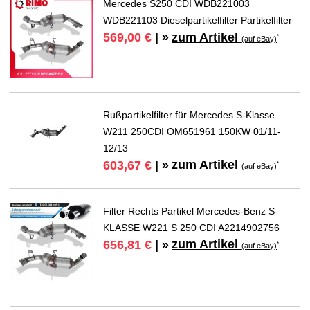
Mercedes S250 CDI WDB221003
WDB221103 Dieselpartikelfilter Partikelfilter
zum Artikel
569,00 €
| »
*
(auf eBay)
Rußpartikelfilter für Mercedes S-Klasse
W211 250CDI OM651961 150KW 01/11-
12/13
zum Artikel
603,67 €
| »
*
(auf eBay)
Filter Rechts Partikel Mercedes-Benz S-
KLASSE W221 S 250 CDI A2214902756
zum Artikel
656,81 €
| »
*
(auf eBay)