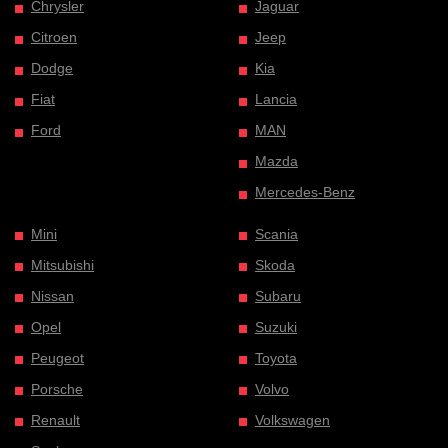
Chrysler
Jaguar
Citroen
Jeep
Dodge
Kia
Fiat
Lancia
Ford
MAN
Mazda
Mercedes-Benz
Mini
Scania
Mitsubishi
Skoda
Nissan
Subaru
Opel
Suzuki
Peugeot
Toyota
Porsche
Volvo
Renault
Volkswagen