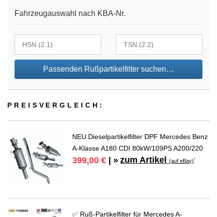
Fahrzeugauswahl nach KBA-Nr.
Passenden Rußpartikelfilter suchen…
PREIS­VER­GLEICH:
NEU Dieselpartikelfilter DPF Mercedes Benz
A-Klasse A180 CDI 80kW/109PS A200/220
zum Artikel
399,00 €
| »
*
(auf eBay)
✅ Ruß-Partikelfilter für Mercedes A-