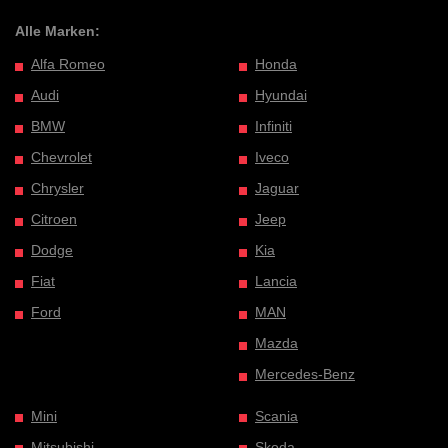
Alle Marken:
Alfa Romeo
Honda
Audi
Hyundai
BMW
Infiniti
Chevrolet
Iveco
Chrysler
Jaguar
Citroen
Jeep
Dodge
Kia
Fiat
Lancia
Ford
MAN
Mazda
Mercedes-Benz
Mini
Scania
Mitsubishi
Skoda