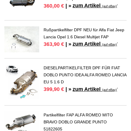
zum Artikel
360,00 €
| »
*
(auf eBay)
Rußpartikelfilter DPF NEU für Alfa Fiat Jeep
Lancia Opel 1.6 Diesel Multijet FAP
zum Artikel
363,90 €
| »
*
(auf eBay)
DIESELPARTIKELFILTER DPF FÜR FIAT
DOBLO PUNTO IDEA ALFA ROMEO LANCIA
EU 5 1.6 D
zum Artikel
399,90 €
| »
*
(auf eBay)
Partikelfilter FAP ALFA ROMEO MITO
BRAVO DOBLO GRANDE PUNTO
51822605