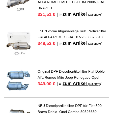
ALFA ROMEO MITO 1.6JTDM 2008-,FIAT
BRAVO 1.
zum Artikel
331,51 €
| »
*
(auf eBay)
ESEN vorne Abgasanlage Ruß Partikelfilter
Für ALFA ROMEO FIAT 07-23 50525613
zum Artikel
348,52 €
| »
*
(auf eBay)
Original DPF Dieselpartikelfilter Fiat Doblo
Alfa Romeo Mito Jeep Renegade Opel
zum Artikel
349,00 €
| »
*
(auf eBay)
NEU Dieselpartikelfilter DPF für Fiat 500
Bravo Doblo, Opel Combo 50526650