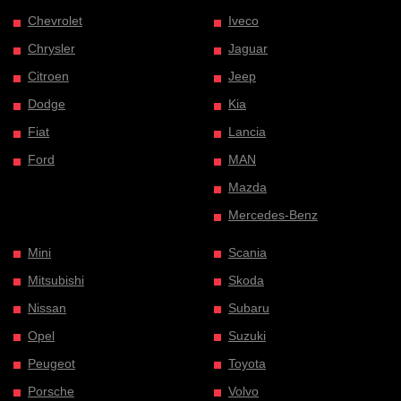
Chevrolet
Iveco
Chrysler
Jaguar
Citroen
Jeep
Dodge
Kia
Fiat
Lancia
Ford
MAN
Mazda
Mercedes-Benz
Mini
Scania
Mitsubishi
Skoda
Nissan
Subaru
Opel
Suzuki
Peugeot
Toyota
Porsche
Volvo