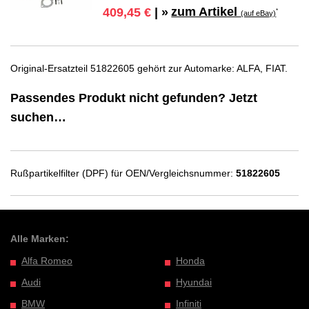
zum Artikel
409,45 €
| »
*
(auf eBay)
Original-Ersatzteil 51822605 gehört zur Automarke: ALFA, FIAT.
Passendes Produkt nicht gefunden? Jetzt
suchen…
Rußpartikelfilter (DPF) für OEN/Vergleichsnummer:
51822605
Alle Marken:
Alfa Romeo
Honda
Audi
Hyundai
BMW
Infiniti