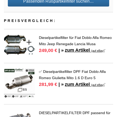
Passenden Rußpartikelfilter suchen…
PREIS­VER­GLEICH:
Dieselpartikelfilter für Fiat Doblo Alfa Romeo
Mito Jeep Renegade Lancia Musa
zum Artikel
249,00 €
| »
*
(auf eBay)
✅ Dieselpartikelfilter DPF Fiat Doblo Alfa
Romeo Giulietta Mito 1.6 D Euro 5
zum Artikel
281,99 €
| »
*
(auf eBay)
DIESELPARTIKELFILTER DPF passend für